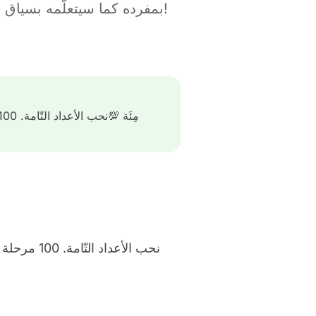
بمفرده كما سيتعلّمه بسياق مع غيره من الأحرف. لننطلق مع مزيد من المحتوى في أمل، يزداد في بداية كل أسبوع!
نحب الأعد