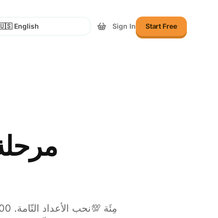
Sign In
Start Free
lect Language