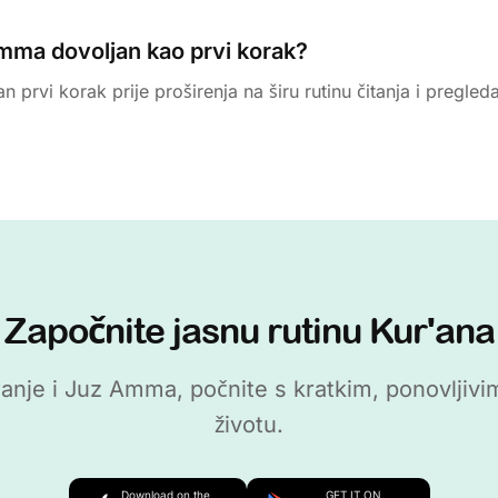
Amma dovoljan kao prvi korak?
an prvi korak prije proširenja na širu rutinu čitanja i pregled
Započnite jasnu rutinu Kur'ana
itiranje i Juz Amma, počnite s kratkim, ponovlj
životu.
Download on the
GET IT ON