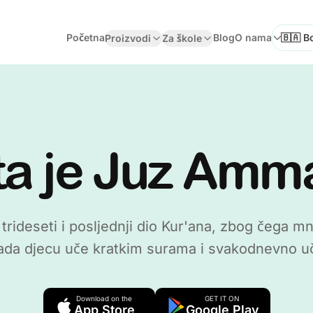
Početna
Blog
O nama
Proizvodi
Za škole
Odaberi
ta je Juz Amm
rideseti i posljednji dio Kur'ana, zbog čega 
ada djecu uče kratkim surama i svakodnevno u
Download on the
GET IT ON
App Store
Google Play