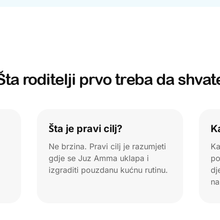
Šta roditelji prvo treba da shvat
Šta je pravi cilj?
K
Ne brzina. Pravi cilj je razumjeti
Ka
gdje se Juz Amma uklapa i
po
izgraditi pouzdanu kućnu rutinu.
dj
na