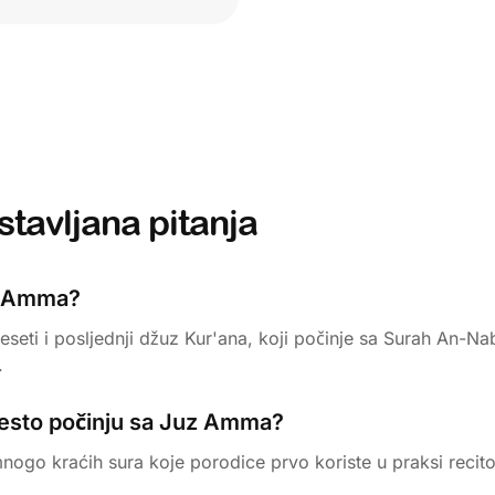
stavljana pitanja
z Amma?
eseti i posljednji džuz Kur'ana, koji počinje sa Surah An-Na
.
često počinju sa Juz Amma?
mnogo kraćih sura koje porodice prvo koriste u praksi recito