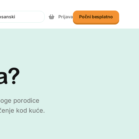
Prijava
Počni besplatno
te jezik
a?
mnoge porodice
čenje kod kuće.