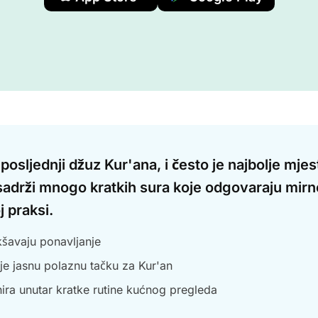
osljednji džuz Kur'ana, i često je najbolje mjes
sadrži mnogo kratkih sura koje odgovaraju mirn
 praksi.
kšavaju ponavljanje
e jasnu polaznu tačku za Kur'an
ira unutar kratke rutine kućnog pregleda