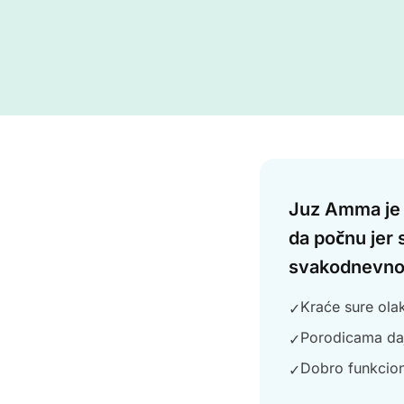
Answer
Juz Amma je p
da počnu jer 
svakodnevnoj
Kraće sure ola
✓
Porodicama daj
✓
Dobro funkcion
✓