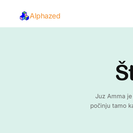
Alphazed
Š
Juz Amma je t
počinju tamo k