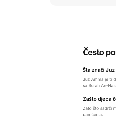
Često po
Šta znači Ju
Juz Amma je trid
sa Surah An-Nas
Zašto djeca 
Zato što sadrži 
pamćenja.