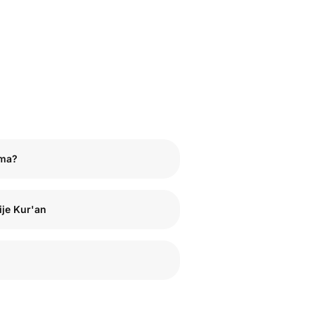
mma?
ije Kur'an