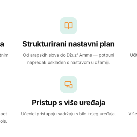
ra
Strukturirani nastavni plan
atnim
Od arapskih slova do Džuz' Amme — potpuni
Uči
napredak usklađen s nastavom u džamiji.
Pristup s više uređaja
tact
Učenici pristupaju sadržaju s bilo kojeg uređaja.
Više
ols.