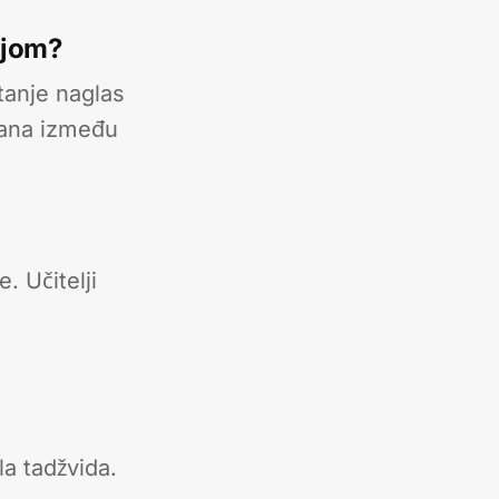
ijom?
tanje naglas
'ana između
. Učitelji
a tadžvida.