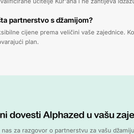
alificirane učitelje Kur'ana i ne zahtijeva idžaz
šta partnerstvo s džamijom?
sibilne cijene prema veličini vaše zajednice. Ko
varajući plan.
i dovesti Alphazed u vašu zaj
e nas za razgovor o partnerstvu za vašu džamiju