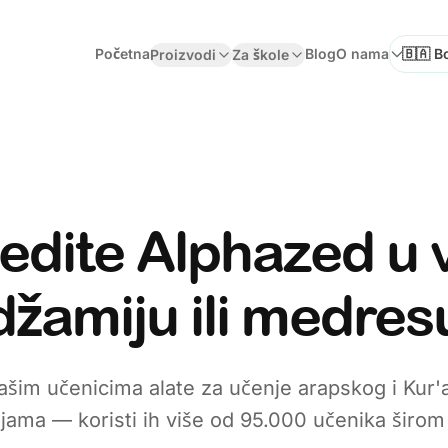
Početna
Blog
O nama
Proizvodi
Za škole
Odaberi
edite Alphazed u 
džamiju ili medres
ašim učenicima alate za učenje arapskog i Kur'
ijama — koristi ih više od 95.000 učenika širom 