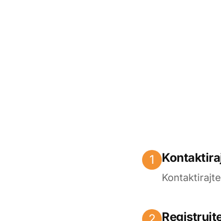
Kontaktira
1
Kontaktirajt
Registrujt
2