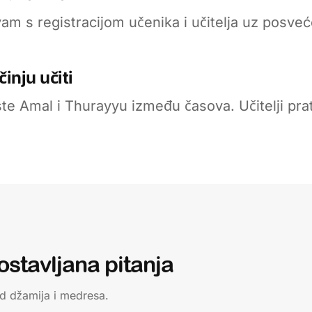
m s registracijom učenika i učitelja uz posve
inju učiti
ste Amal i Thurayyu između časova. Učitelji pr
ostavljana pitanja
od džamija i medresa.