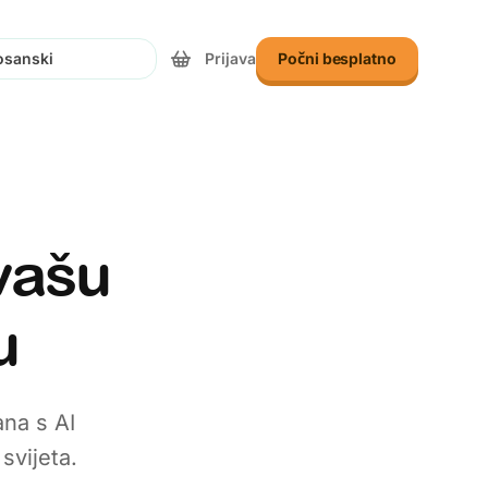
Prijava
Počni besplatno
te jezik
vašu
u
ana s AI
svijeta.