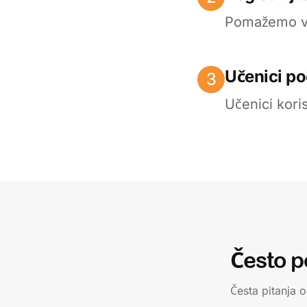
Pomažemo va
Učenici poč
3
Učenici kori
Često p
Česta pitanja 