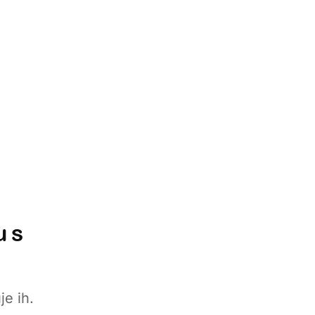
u s
je ih.