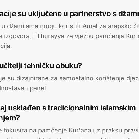
kacije su uključene u partnerstvo s džam
 u džamijama mogu koristiti Amal za arapsko či
nje izgovora, i Thurayya za vježbu pamćenja Kur
cija.
 učitelji tehničku obuku?
je su dizajnirane za samostalno korištenje djece
dnostavan panel.
ržaj usklađen s tradicionalnim islamskim
njem?
 fokusira na pamćenje Kur'ana uz praksu pravil