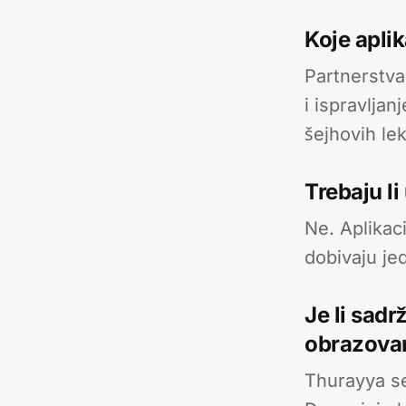
Koje apli
Partnerstva
i ispravlja
šejhovih lek
Trebaju li
Ne. Aplikaci
dobivaju je
Je li sad
obrazova
Thurayya se