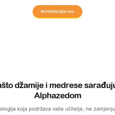
Kontaktirajte nas
što džamije i medrese sarađuj
Alphazedom
logija koja podržava vaše učitelje, ne zamjenju