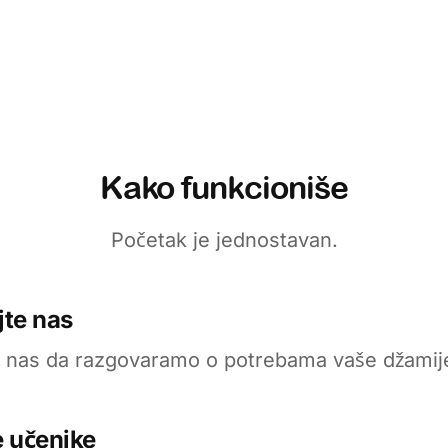
Kako funkcioniše
Početak je jednostavan.
jte nas
e nas da razgovaramo o potrebama vaše džamije
e učenike