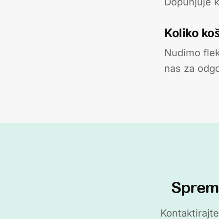
Dopunjuje kv
Koliko ko
Nudimo flek
nas za odgo
Spremn
Kontaktirajt