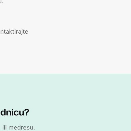
u.
ntaktirajte
ednicu?
 ili medresu.