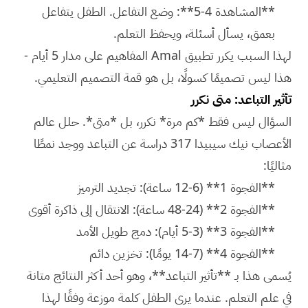
**المشاهدة 4-5**: وضع التفاعل. الطفل يتفاعل
بعمق، يسأل أسئلة، ويحفظ التعلم.
لهذا السبب يكرر تطبيق Amal المفاهيم على مدار 5 أيام -
هذا ليس تصميمًا كسولًا، بل هو قمة التصميم التعليمي.
تأثير التباعد: متى نكرر
السؤال ليس فقط *كم مرة* نكرر، بل *متى*. حلل عالم
الأعصاب نيك سيبيدا 317 دراسة عن التباعد ووجد نمطًا
مثاليًا:
**الفجوة 1** (6-12 ساعة): تجديد الترميز
**الفجوة 2** (24-48 ساعة): الانتقال إلى ذاكرة أقوى
**الفجوة 3** (3-5 أيام): دمج طويل الأمد
**الفجوة 4** (7-14 يومًا): تخزين دائم
يُسمى هذا بـ **تأثير التباعد**، وهو أحد أكثر النتائج متانة
في علم التعلم. عندما يرى الطفل كلمة موزعة وفقًا لهذا