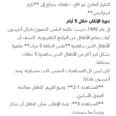
التكرار العادي غير كافٍ - طفلك يحتاج إلى **تكرار
استراتيجي**.
دورة الإتقان خلال 5 أيام
في عام 1999، درست عالمة النفس التنموي دانيال أندرسون
كيف يتعلم الأطفال من البرامج التلفزيونية. اكتشف أن
الأطفال الذين شاهدوا **نفس الحلقة 5 مرات** تعلموا
بشكل كبير أكثر من الأطفال الذين شاهدوا 5 حلقات
مختلفة.
لكن ليس كل المشاهدات الخمس كانت متساوية. وجد
أندرسون تقدمًا:
**المشاهدة 1-2**: وضع الفهم. للطفل معالجة
المعنى الأساسي.
**المشاهدة 3**: عتبة الإتقان. يمكن للطفل أن يتذكر
ويتنبأ بما سيحدث.