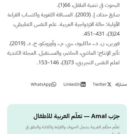
البحوث في تنمية الطفل، 66(1).
صايغ حداد، إ. (2003). المسافة اللغوية واكتساب القراءة
الأولية: حالة الازدواجية العربية. علم النفس التطبيقي،
24(3)، 431–451.
فورين، ن. د.، ماكليود، سي. م.، وأوزوبكو، ج. د. (2019).
تأثير الإنتاج: الماضي، الحاضر، والمستقبل. المجلة الكندية
لعلم النفس التجريبي، 73(3)، 146–153.
مشاركة
Twitter
LinkedIn
WhatsApp
جرّب Amal — تعلّم العربية للأطفال
تعلّم منظّم للعربية يشمل الحروف والقراءة والكتابة والنطق في
المنزل.