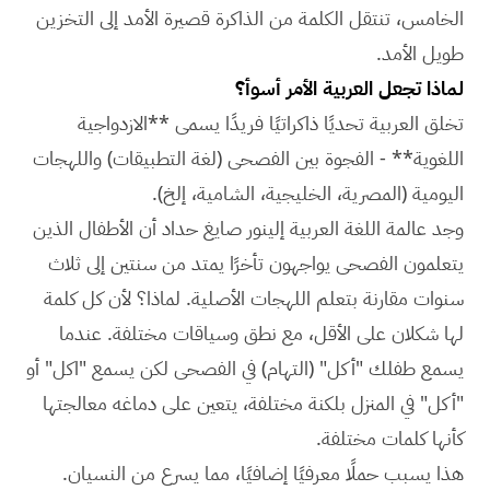
الخامس، تنتقل الكلمة من الذاكرة قصيرة الأمد إلى التخزين
طويل الأمد.
لماذا تجعل العربية الأمر أسوأ؟
تخلق العربية تحديًا ذاكراتيًا فريدًا يسمى **الازدواجية
اللغوية** - الفجوة بين الفصحى (لغة التطبيقات) واللهجات
اليومية (المصرية، الخليجية، الشامية، إلخ).
وجد عالمة اللغة العربية إلينور صايغ حداد أن الأطفال الذين
يتعلمون الفصحى يواجهون تأخرًا يمتد من سنتين إلى ثلاث
سنوات مقارنة بتعلم اللهجات الأصلية. لماذا؟ لأن كل كلمة
لها شكلان على الأقل، مع نطق وسياقات مختلفة. عندما
يسمع طفلك "أكل" (التهام) في الفصحى لكن يسمع "اكل" أو
"أكل" في المنزل بلكنة مختلفة، يتعين على دماغه معالجتها
كأنها كلمات مختلفة.
هذا يسبب حملًا معرفيًا إضافيًا، مما يسرع من النسيان.