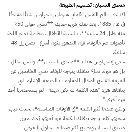
منحنى النسيان: تصميم الطبيعة
اكتشف عالم النفس الألماني هيرمان إبنجهاوس شيئًا مفاجئًا
في عام 1885. بعد تعلم شيء جديد، **ننسى حوالي 50٪
منه خلال 24 ساعة**. بالنسبة للأطفال، وخاصةً تعلم اللغة
بأصوات غير مألوفة، فإن التدهور يكون أسرع - يصل إلى 48
ساعة.
سمى إبنجهاوس هذا بـ **منحنى النسيان**، وليس بخلل -
بل هو ميزة. دماغ طفلك يتوجه للبقاء. تنسى التفاصيل غير
المهمة لتفسح المجال للمعلومات الحيوية. الإشارة التي
يتلقاها هي: "هذه الكلمة لم تكن مهمة - لم يستخدمها أحد
مرة أخرى."
ولكن عندما تُكرر الكلمة *في الأوقات المناسبة*، يحدث شيء
سحري. كلما واجه طفلك الكلمة مرة أخرى، يُعاد تعيين
منحنى النسيان ويصبح أكثر ضحالة. بحلول التعرض