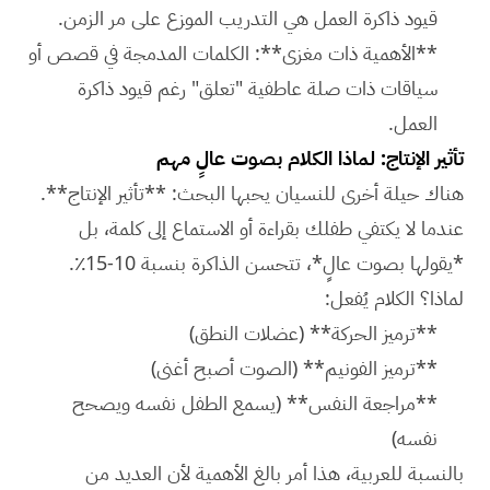
قيود ذاكرة العمل هي التدريب الموزع على مر الزمن.
**الأهمية ذات مغزى**: الكلمات المدمجة في قصص أو
سياقات ذات صلة عاطفية "تعلق" رغم قيود ذاكرة
العمل.
تأثير الإنتاج: لماذا الكلام بصوت عالٍ مهم
هناك حيلة أخرى للنسيان يحبها البحث: **تأثير الإنتاج**.
عندما لا يكتفي طفلك بقراءة أو الاستماع إلى كلمة، بل
*يقولها بصوت عالٍ*، تتحسن الذاكرة بنسبة 10-15٪.
لماذا؟ الكلام يُفعل:
**ترميز الحركة** (عضلات النطق)
**ترميز الفونيم** (الصوت أصبح أغنى)
**مراجعة النفس** (يسمع الطفل نفسه ويصحح
نفسه)
بالنسبة للعربية، هذا أمر بالغ الأهمية لأن العديد من