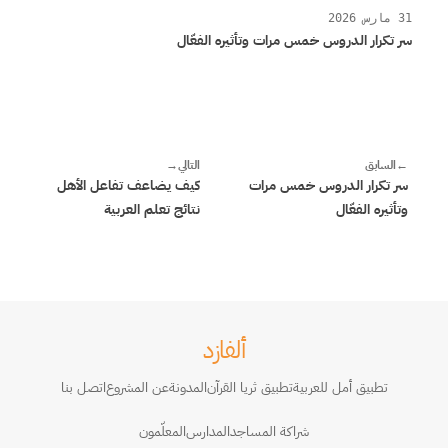
31 مارس 2026
سر تكرار الدروس خمس مرات وتأثيره الفعّال
←
السابق
التالي
→
سر تكرار الدروس خمس مرات
كيف يضاعف تفاعل الأهل
وتأثيره الفعّال
نتائج تعلم العربية
ألفازد
تطبيق أمل للعربية
تطبيق ثريا القرآن
المدونة
عن المشروع
اتصل بنا
شراكة المساجد
المدارس
المعلّمون