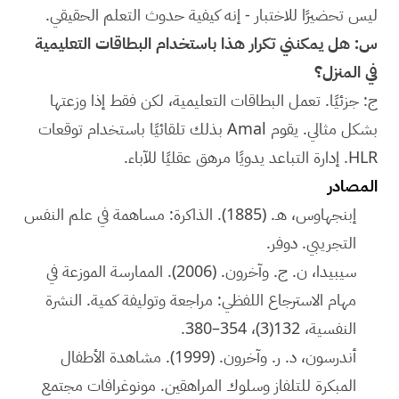
ليس تحضيرًا للاختبار - إنه كيفية حدوث التعلم الحقيقي.
س: هل يمكنني تكرار هذا باستخدام البطاقات التعليمية
في المنزل؟
ج: جزئيًا. تعمل البطاقات التعليمية، لكن فقط إذا وزعتها
بشكل مثالي. يقوم Amal بذلك تلقائيًا باستخدام توقعات
HLR. إدارة التباعد يدويًا مرهق عقليًا للآباء.
المصادر
إبنجهاوس، هـ. (1885). الذاكرة: مساهمة في علم النفس
التجريبي. دوفر.
سيبيدا، ن. ج. وآخرون. (2006). الممارسة الموزعة في
مهام الاسترجاع اللفظي: مراجعة وتوليفة كمية. النشرة
النفسية، 132(3)، 354–380.
أندرسون، د. ر. وآخرون. (1999). مشاهدة الأطفال
المبكرة للتلفاز وسلوك المراهقين. مونوغرافات مجتمع