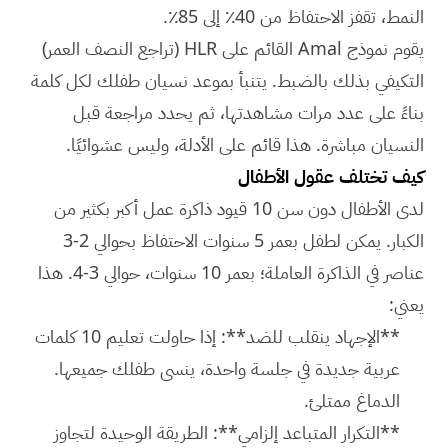
النمط، تقفز الاحتفاظ من 40٪ إلى 85٪.
يقوم نموذج Amal القائم على HLR (تراجع النصف العمر)
التكيفي بذلك بالضبط. يتنبأ بموعد نسيان طفلك لكل كلمة
بناءً على عدد مرات مشاهدتها، ثم يحدد مراجعة قبل
النسيان مباشرة. هذا قائم على الأدلة، وليس عشوائيًا.
كيف تختلف عقول الأطفال
لدى الأطفال دون سن 10 قيود ذاكرة عمل أكبر بكثير من
الكبار. يمكن لطفل بعمر 5 سنوات الاحتفاظ بحوالي 2-3
عناصر في الذاكرة العاملة؛ بعمر 10 سنوات، حوالي 3-4. هذا
يعني:
**الإجهاد ينقلب للضد**: إذا حاولت تعليم 10 كلمات
عربية جديدة في جلسة واحدة، ينسى طفلك جميعها.
الدماغ ممتلئ.
**التكرار المتباعد إلزامي**: الطريقة الوحيدة لتجاوز