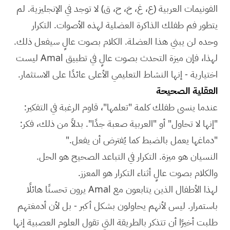
الفونيمات العربية (ع، غ، خ، ح، ق) لا توجد في الإنجليزية. لم
يتطور فم طفلك الذاكرة العضلية لهذه الأصوات. التكرار
وحده لن يبني هذا العضلة. الكلام بصوت عالٍ سيفعل ذلك.
لهذا، فإن ميزة التحدث بصوت عالٍ في تطبيق Amal ليست
اختيارية - إنها النشاط التعليمي الأعلى عائدًا على الاستثمار.
العقلية الصحيحة
عندما ينسى طفلك كلمة "تعلمها"، قاوم الرغبة في التفكير:
"إنها لا تحاول" أو "العربية صعبة جدًا". بدلاً من ذلك، فكر:
"دماغها يعمل بالضبط كما يُفترض أن يفعل."
النسيان هو ميزة. التكرار في التباعد الصحيح هو الحل.
والكلام بصوت عالٍ أثناء التكرار هو المعزز.
لهذا الأطفال الذين يتابعون مع Amal يرون تحسنًا هائلًا
باستمرار. ليس لأنهم يحاولون بشكل أكبر - بل لأن أدمغتهم
طلبت أخيرًا أن تتذكر بالطريقة التي تقول العلوم العصبية إنها