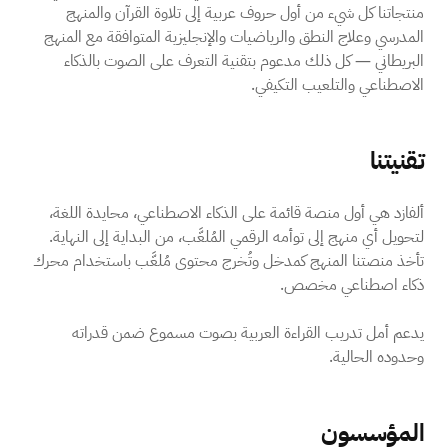
منتجاتنا كل شيء من أول حروف عربية إلى تلاوة القرآن والمنهج
المدرسي وعلاج النطق والرياضيات والإنجليزية المتوافقة مع المنهج
البريطاني — كل ذلك مدعوم بتقنية التعرف على الصوت بالذكاء
الاصطناعي والتلعيب التكيفي.
تقنيتنا
ألفازد هي أول منصة قائمة على الذكاء الاصطناعي، محايدة اللغة،
لتحويل أي منهج إلى توأمه الرقمي المُلعَّب، من البداية إلى النهاية.
تأخذ منصتنا المنهج كمدخل وتُخرج محتوى مُلعَّب باستخدام محرك
ذكاء اصطناعي مخصص.
يدعم أمل تدريب القراءة العربية بصوت مسموع ضمن قدراته
وحدوده الحالية.
المؤسسون