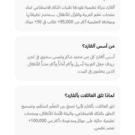
ألفازد شركة تعليمية تقودها تقنيات الذكاء الاصطناعي لبناء
منتجات تعلم العربية والقرآن للأطفال. يستخدم تطبيقاتها
وموادها التعليمية أكثر من 95,000+ طالب في 50+ دولة.
من أسس ألفازد؟
أسس ألفازد كل من محمد شاكر ولميس سندوق في لندن
بهدف جعل العربية أسهل وأكثر أماناً وأكثر جذباً للأطفال
الذين يتعلمون في البيت.
لماذا تثق العائلات بألفازد؟
تثق العائلات بألفازد لأنها تجمع بين التعلّم المنظّم، وتصحيح
النطق بالذكاء الاصطناعي، والبيئة الآمنة للأطفال، ومنتجات
تعليمية حائزة على جوائز ومدعومة بأكثر من 100,000+
عنصر تعليمي.