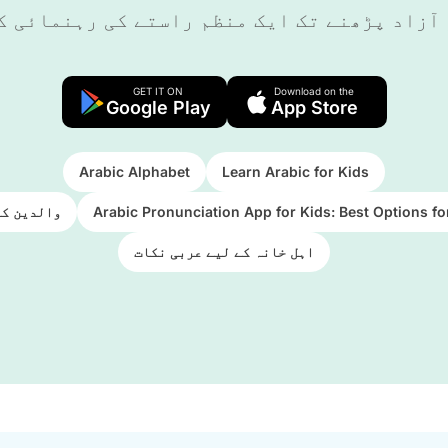
 آزاد پڑھنے تک ایک منظم راستے کی رہنمائی ک
GET IT ON
Download on the
Google Play
App Store
Arabic Alphabet
Learn Arabic for Kids
Arabic Pronunciation App for Kids: Best Options f
والدین کے
اہل خانہ کے لیے عربی نکات