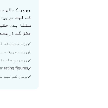
Answer
کے لیے عربی خ
سنتا ہے، حقیق
مشق کے ذریعے
بچے کے بلند آو
✓
پہلے حروف سے 
✓
پردیسی خاندان
✓
 rating figures.
✓
بچوں کے لیے م
✓