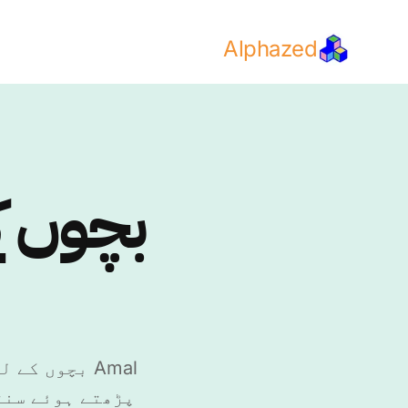
Alphazed
بچوں کے
Amal بچوں ک
پڑھتے ہوئے سنت