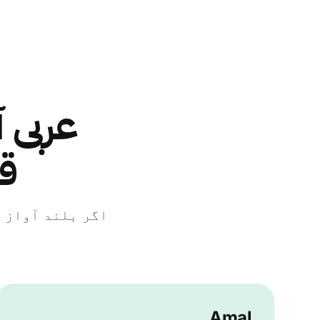
قو
Amal