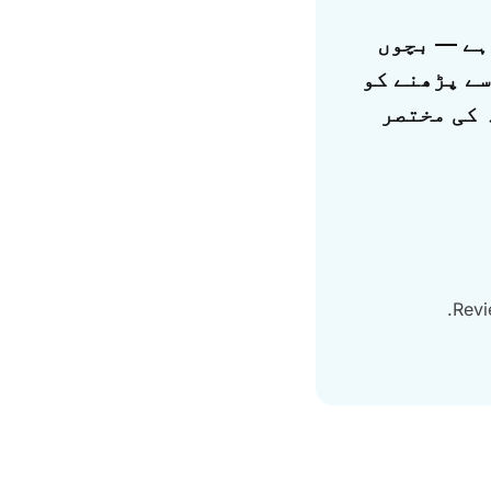
وں کے لیے عربی سیکھنے کی بہترین ایپ Amal از Alphazed ہے — بچوں
سے پڑھنے کو
 کی مختصر
Revi