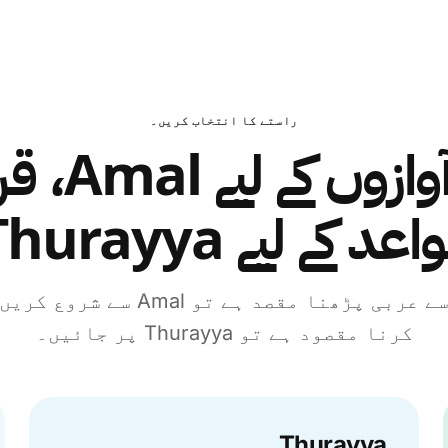
راستے کا انتخاب کریں۔
عربی آوازوں 
اعد کے لیے Thurayya
اگر بلند آواز سے عربی پڑھنا مقصد ہ
کرنا مقصود ہے تو Thurayya پر جائیں۔
Thurayya