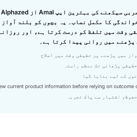
بچ
واندگی کا مکمل نصاب۔ یہ بچوں کو بلند آواز 
ی وقت میں تلفظ کو درست کرتا ہے، اور روزانہ
 پڑھنے میں روانی پیدا کرتا ہے۔
از میں پڑھنے پر حقیقی وقت میں اصلاح
حقیقی پڑھائی تک منظم راستہ
وں کے لیے بنایا گیا
ew current product information before relying on outcome or
حفوظ، اشتہار سے پاک تجربہ