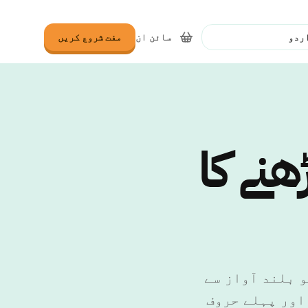
سائن ان
مفت شروع کریں
نتخب کریں
ھنے کا
کو بلند آواز سے
اور پہلے حروف