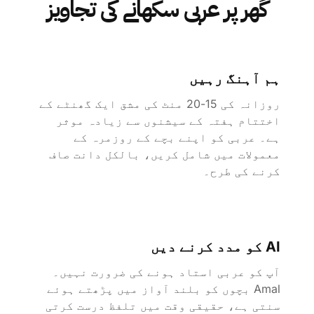
گھر پر عربی سکھانے کی تجاویز
ہم آہنگ رہیں
روزانہ کی 15-20 منٹ کی مشق ایک گھنٹے کے
اختتام ہفتہ کے سیشنوں سے زیادہ موثر
ہے۔ عربی کو اپنے بچے کے روزمرہ کے
معمولات میں شامل کریں، بالکل دانت صاف
کرنے کی طرح۔
AI کو مدد کرنے دیں
آپ کو عربی استاد ہونے کی ضرورت نہیں۔
Amal بچوں کو بلند آواز میں پڑھتے ہوئے
سنتی ہے، حقیقی وقت میں تلفظ درست کرتی