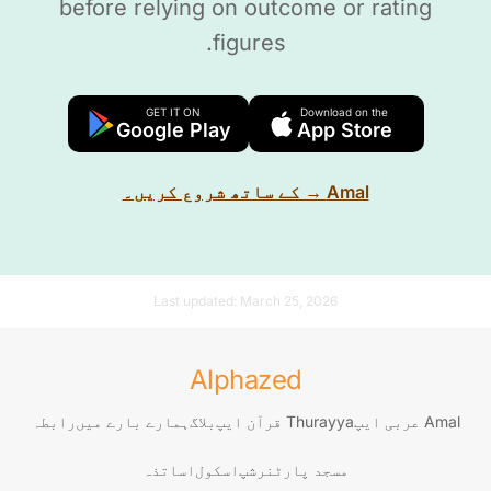
before relying on outcome or rating
figures.
GET IT ON
Download on the
Google Play
App Store
Amal → کے ساتھ شروع کریں۔
Last updated:
March 25, 2026
Alphazed
Amal عربی ایپ
Thurayya قرآن ایپ
بلاگ
ہمارے بارے میں
رابطہ
مسجد پارٹنرشپ
اسکول
اساتذہ