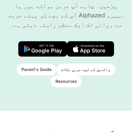
پڑھیں۔ چاہے آپ عربی بولتے ہوں یا
نہیں، Alphazed آپ کے بچے کو پہلے حروف
سے روانی تک ایک منظم راستہ دیتی ہے۔
GET IT ON
Download on the
Google Play
App Store
والدین کے لیے عربی نکات
Parent's Guide
Resources