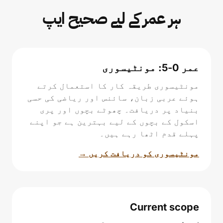
ہر عمر کے لیے صحیح ایپ
عمر 0-5: مونٹیسوری
مونٹیسوری طریقہ کار کا استعمال کرتے
ہوئے عربی زبان، سائنس اور ریاضی کی حسی
بنیاد پر دریافت۔ چھوٹے بچوں اور پری
اسکول کے بچوں کے لیے بہترین ہے جو اپنے
پہلے قدم اٹھا رہے ہیں۔
مونٹیسوری کو دریافت کریں →
Current scope