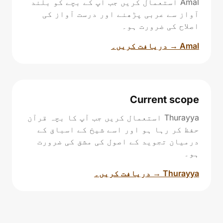
Amal استعمال کریں جب آپ کے بچے کو بلند
آواز سے عربی پڑھنے اور درست آواز کی
اصلاح کی ضرورت ہو۔
Amal → دریافت کریں۔
Current scope
Thurayya استعمال کریں جب آپ کا بچہ قرآن
حفظ کر رہا ہو اور اسے شیخ کے اسباق کے
درمیان تجوید کے اصول کی مشق کی ضرورت
ہو۔
Thurayya → دریافت کریں۔