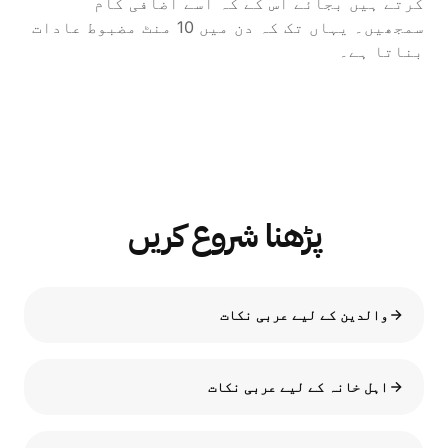
کرتے ہیں بجائے اس کے کہ اسے اضافی کام
سمجھیں۔ یہاں تک کہ دن میں 10 منٹ مضبوط عادات
بناتا ہے۔
پڑھنا شروع کریں
والدین کے لیے عربی نکات
اہل خانہ کے لیے عربی نکات