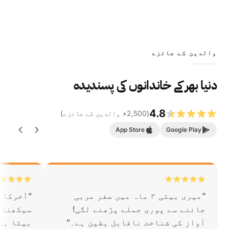
والدین کے جائزے
دنیا بھر کے خاندانوں کی پسندیدہ
4.8
(
2,500
+
والدین کے جائزے
)
App Store
Google Play
“
میری بیٹی ۳ ماہ میں صفر عربی
“
آخرکار
جاننے سے پوری جملے پڑھنے لگی!
سیکھنا 
آواز کی شناخت ناقابل یقین ہے۔
”