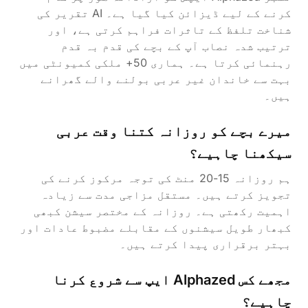
کرنے کے لیے ڈیزائن کیا گیا ہے۔ AI تقریر کی
شناخت تلفظ کے تاثرات فراہم کرتی ہے، اور
ترتیب شدہ نصاب آپ کے بچے کی قدم بہ قدم
رہنمائی کرتا ہے۔ ہماری 50+ ملکی کمیونٹی میں
بہت سے خاندان غیر عربی بولنے والے گھرانے
ہیں۔
میرے بچے کو روزانہ کتنا وقت عربی
سیکھنا چاہیے؟
ہم روزانہ 15-20 منٹ کی توجہ مرکوز کرنے کی
تجویز کرتے ہیں۔ مستقل مزاجی مدت سے زیادہ
اہمیت رکھتی ہے۔ روزانہ کے مختصر سیشن کبھی
کبھار طویل سیشنوں کے مقابلے مضبوط عادات اور
بہتر برقراری پیدا کرتے ہیں۔
مجھے کس Alphazed ایپ سے شروع کرنا
چاہیے؟