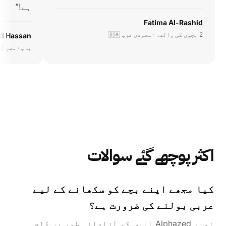
ہے!
”
Fatima Al-Rashid
2 بچوں کی والدہ · سعودی عرب 🇸🇦
d Hassan
باپ · مصر 🇪🇬
اکثر پوچھے گئے سوالات
کیا مجھے اپنے بچے کو سکھانے کے لیے
عربی بولنے کی ضرورت ہے؟
نمبر Alphazed ایپس کو آزادانہ طور پر کام