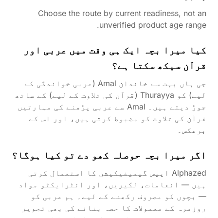
Choose the route by current readiness, not an
unverified product age range.
کیا میرا بچہ ایک ہی وقت میں عربی اور
قرآن سیکھ سکتا ہے؟
جی ہاں بہت سے خاندان Amal (عربی خواندگی کے
لیے) کو Thurayya (قرآن کی تلاوت کے لیے) کے ساتھ
جوڑ دیتے ہیں۔ Amal سے عربی پڑھنے کی مہارتیں
قرآن کی تلاوت کو مضبوط کرتی ہیں، اور اس کے
برعکس۔
اگر میرا بچہ حوصلہ کھو دے تو کیا ہوگا؟
Alphazed ایپس گیمیفیکیشن کا استعمال کرتی
ہیں — انعامات، لکیریں، اور انٹرایکٹو مواد
— بچوں کو مصروف رکھنے کے لیے۔ ہم عربی کو
روزمرہ کے معمولات کا حصہ بنانے کی بھی تجویز