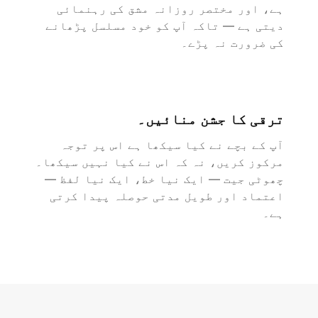
ہے، اور مختصر روزانہ مشق کی رہنمائی
دیتی ہے — تاکہ آپ کو خود مسلسل پڑھانے
کی ضرورت نہ پڑے۔
ترقی کا جشن منائیں۔
آپ کے بچے نے کیا سیکھا ہے اس پر توجہ
مرکوز کریں، نہ کہ اس نے کیا نہیں سیکھا۔
چھوٹی جیت — ایک نیا خط، ایک نیا لفظ —
اعتماد اور طویل مدتی حوصلہ پیدا کرتی
ہے۔