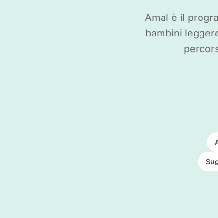
Amal è il progr
bambini leggere
percors
A
Sug