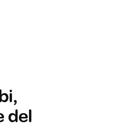
bi,
e del