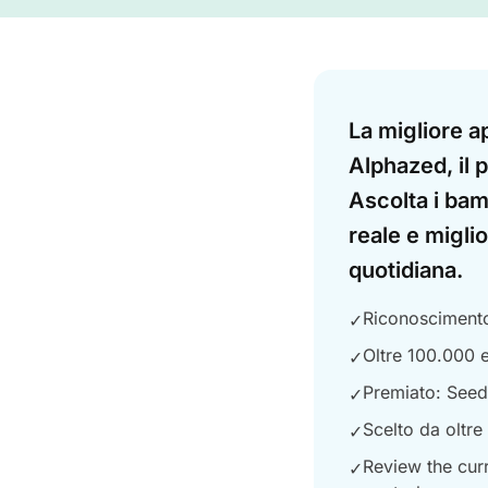
Answer
La migliore a
Alphazed, il 
Ascolta i bam
reale e miglio
quotidiana.
Riconoscimento 
✓
Oltre 100.000 e
✓
Premiato: Seed
✓
Scelto da oltre
✓
Review the curr
✓