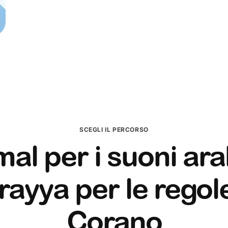
SCEGLI IL PERCORSO
al per i suoni ara
ayya per le regol
Corano