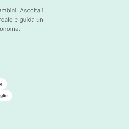
mbini. Ascolta i
reale e guida un
utonoma.
ce
glie