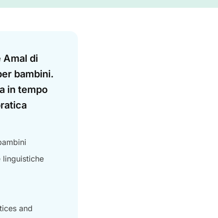
è Amal di
per bambini.
ia in tempo
pratica
 bambini
linguistiche
tices and