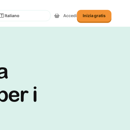
Accedi
Inizia gratis
eziona Lingua
ra
per i