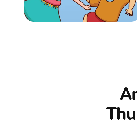
Am
Thur