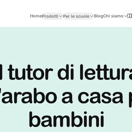
Home
Blog
Chi siamo
Prodotti
Per le scuole
Sel
l tutor di lettu
'arabo a casa 
bambini