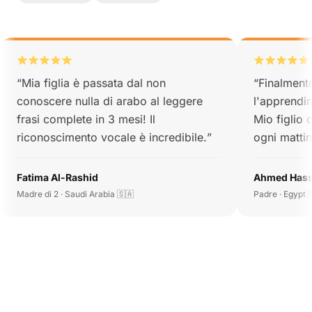
“
Mia figlia è passata dal non
“
Finalment
conoscere nulla di arabo al leggere
l'apprendi
frasi complete in 3 mesi! Il
Mio figlio 
riconoscimento vocale è incredibile.
”
ogni mattin
Fatima Al-Rashid
Ahmed Has
Madre di 2 · Saudi Arabia 🇸🇦
Padre · Egypt 