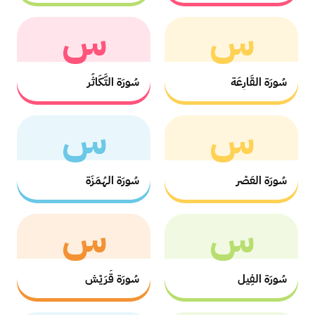
س
س
سُورَة القَارِعَة
سُورَة التَّكَاثُر
س
س
سُورَة العَصْر
سُورَة الهُمَزَة
س
س
سُورَة الفِيل
سُورَة قُرَيْش