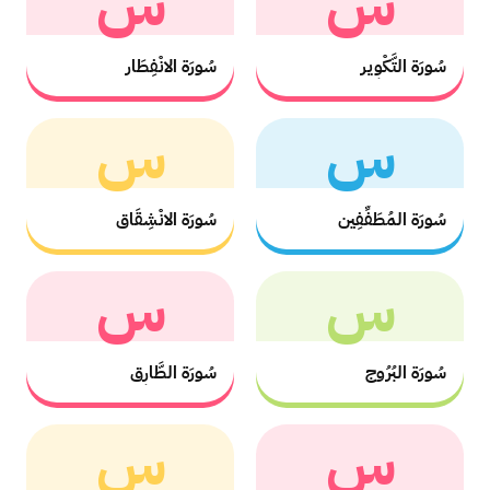
س
س
سُورَة التَّكْوِير
سُورَة الانْفِطَار
س
س
سُورَة المُطَفِّفِين
سُورَة الانْشِقَاق
س
س
سُورَة البُرُوج
سُورَة الطَّارِق
س
س