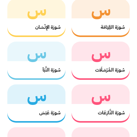
س
س
سُورَة القِيَامَة
سُورَة الإِنْسَان
س
س
سُورَة المُرْسَلَات
سُورَة النَّبَأ
س
س
سُورَة النَّازِعَات
سُورَة عَبَسَ