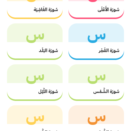
سُورَة الأَعْلَى
سُورَة الغَاشِيَة
س
س
سُورَة الفَجْر
سُورَة البَلَد
س
س
سُورَة الشَّمْس
سُورَة اللَّيْل
س
س