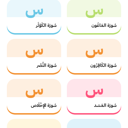
س
س
سُورَة المَاعُون
سُورَة الكَوْثَر
س
س
سُورَة الكَافِرُون
سُورَة النَّصْر
س
س
سُورَة المَسَد
سُورَة الإِخْلَاص