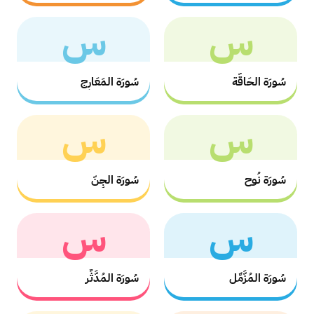
س
س
سُورَة الحَاقَّة
سُورَة المَعَارِج
س
س
سُورَة نُوح
سُورَة الجِنّ
س
س
سُورَة المُزَّمِّل
سُورَة المُدَّثِّر