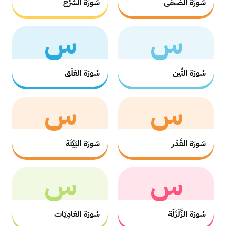
سُورَة الضُّحَى
سُورَة الشَّرْح
س
س
سُورَة التِّين
سُورَة العَلَق
س
س
سُورَة القَدْر
سُورَة البَيِّنَة
س
س
سُورَة الزَّلْزَلَة
سُورَة العَادِيَات