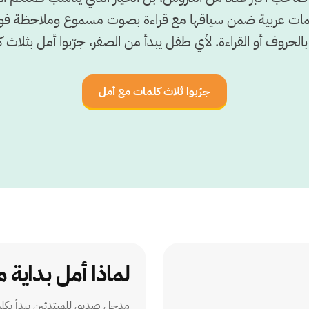
م كلمات عربية ضمن سياقها مع قراءة بصوت مسموع وملاحظة فو
الحروف أو القراءة. لأي طفل يبدأ من الصفر، جرّبوا أمل بثلاث 
جرّبوا ثلاث كلمات مع أمل
لماذا أمل بداية 
مدخل صديق للمبتدئين يبدأ بكلم