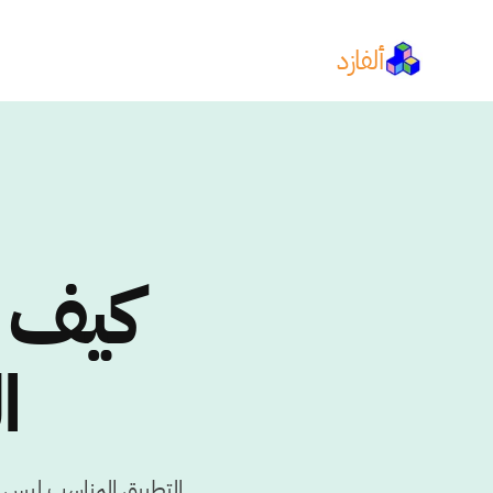
ألفازد
كيف ت
ا
التطبيق المناسب ليس 