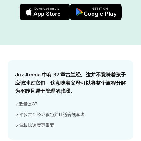
Download on the
GET IT ON
App Store
Google Play
Answer
Juz Amma 中有 37 章古兰经。这并不意味着孩子
应该冲过它们。这意味着父母可以将整个旅程分解
为平静且易于管理的步骤。
数量是37
✓
许多古兰经都很短并且适合初学者
✓
审核比速度更重要
✓