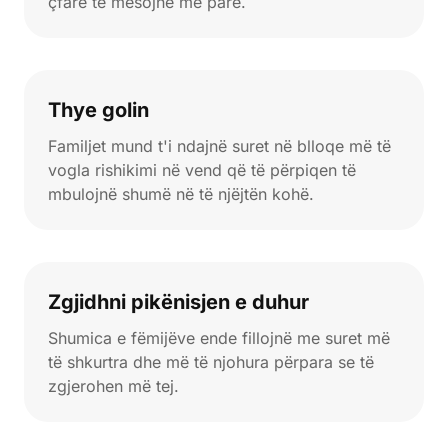
çfarë të mësojnë më parë.
Thye golin
Familjet mund t'i ndajnë suret në blloqe më të
vogla rishikimi në vend që të përpiqen të
mbulojnë shumë në të njëjtën kohë.
Zgjidhni pikënisjen e duhur
Shumica e fëmijëve ende fillojnë me suret më
të shkurtra dhe më të njohura përpara se të
zgjerohen më tej.