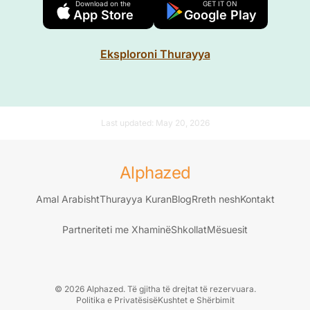
Download on the
GET IT ON
App Store
Google Play
Eksploroni Thurayya
Last updated:
May 20, 2026
Alphazed
Amal Arabisht
Thurayya Kuran
Blog
Rreth nesh
Kontakt
Partneriteti me Xhaminë
Shkollat
Mësuesit
© 2026 Alphazed. Të gjitha të drejtat të rezervuara.
Politika e Privatësisë
Kushtet e Shërbimit