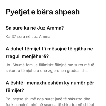
Pyetjet e bëra shpesh
Sa sure ka në Juz Amma?
Ka 37 sure në Juz Amma.
A duhet fëmijët t'i mësojnë të gjitha në
rregull menjëherë?
Jo. Shumë familje fillimisht fillojnë me suret më të
shkurtra të njohura dhe zgjerohen gradualisht.
A është i menaxhueshëm ky numër për
fëmijët?
Po, sepse shumë nga suret janë të shkurtra dhe
funksionojnë mirë në seanca të shkurtra në shtëpi