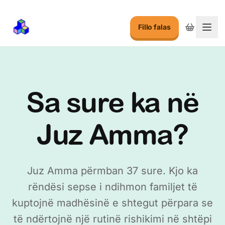
Fillo falas
Ndry
Sa sure ka në
Juz Amma?
Juz Amma përmban 37 sure. Kjo ka
rëndësi sepse i ndihmon familjet të
kuptojnë madhësinë e shtegut përpara se
të ndërtojnë një rutinë rishikimi në shtëpi