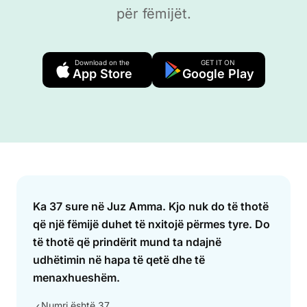
për fëmijët.
Download on the
GET IT ON
App Store
Google Play
Answer
Ka 37 sure në Juz Amma. Kjo nuk do të thotë
që një fëmijë duhet të nxitojë përmes tyre. Do
të thotë që prindërit mund ta ndajnë
udhëtimin në hapa të qetë dhe të
menaxhueshëm.
Numri është 37
✓