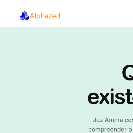
Alphazed
Q
exis
Juz Amma cont
compreender o 