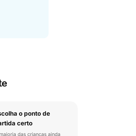
te
scolha o ponto de
artida certo
maioria das crianças ainda