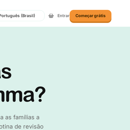
Entrar
Começar grátis
onar Idioma
as
Amma?
 as famílias a
tina de revisão