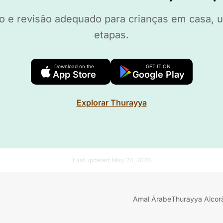
o e revisão adequado para crianças em casa, u
etapas.
Download on the
GET IT ON
App Store
Google Play
Explorar Thurayya
Last updated:
May 20, 2026
Amal Árabe
Thurayya Alcor