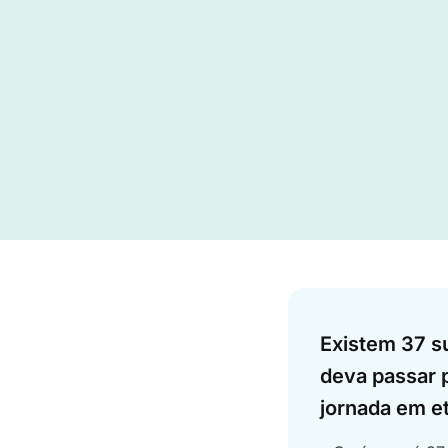
Answer
Existem 37 s
deva passar p
jornada em e