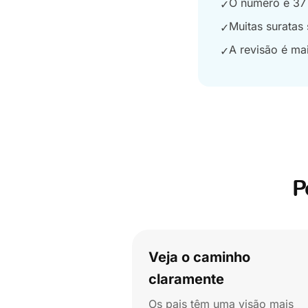
O número é 37
✓
Muitas suratas
✓
A revisão é ma
✓
P
Veja o caminho
claramente
Os pais têm uma visão mais