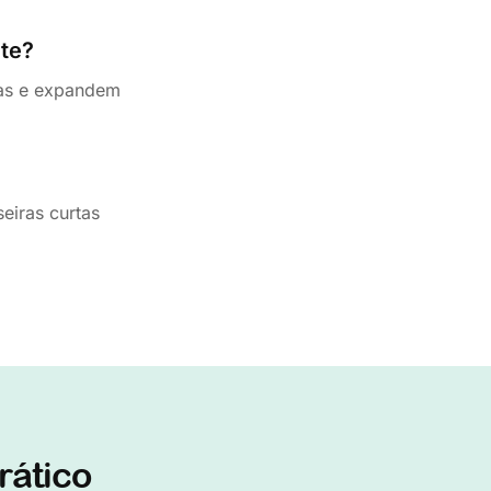
te?
tas e expandem
eiras curtas
rático