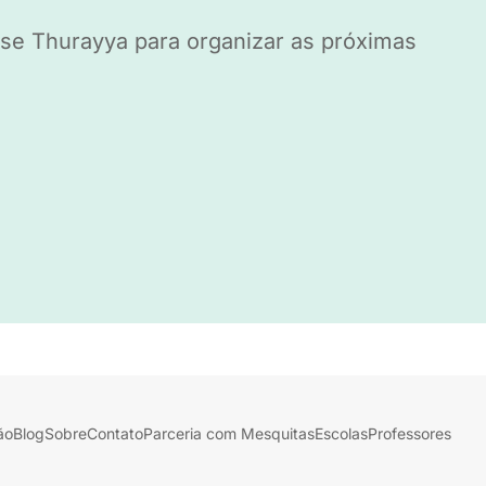
se Thurayya para organizar as próximas
ão
Blog
Sobre
Contato
Parceria com Mesquitas
Escolas
Professores