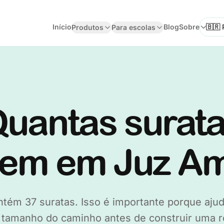
Início
Blog
Sobre
Produtos
Para escolas
Seleci
uantas surat
tem em Juz 
ém 37 suratas. Isso é importante porque ajuda
tamanho do caminho antes de construir uma ro