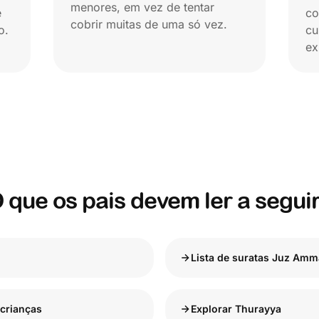
menores, em vez de tentar
e
co
cobrir muitas de uma só vez.
o.
cu
ex
 que os pais devem ler a segui
Lista de suratas Juz Am
crianças
Explorar Thurayya