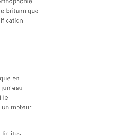
'orthophonie
me britannique
ification
ique en
n jumeau
 le
à un moteur
 limites