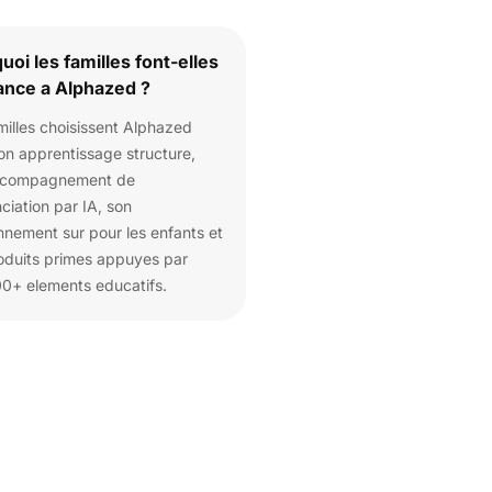
uoi les familles font-elles
ance a Alphazed ?
milles choisissent Alphazed
on apprentissage structure,
ccompagnement de
ciation par IA, son
nnement sur pour les enfants et
oduits primes appuyes par
0+ elements educatifs.