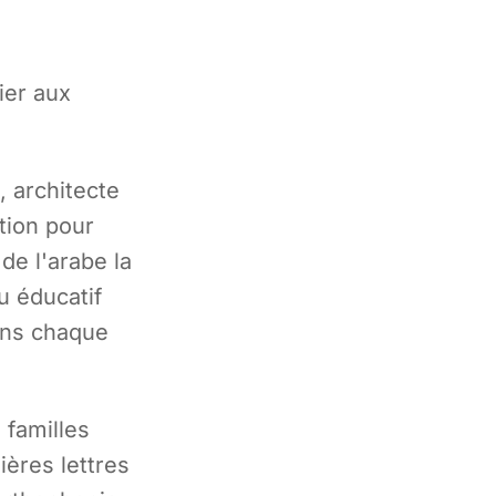
ier aux
, architecte
ation pour
de l'arabe la
u éducatif
ans chaque
 familles
ères lettres