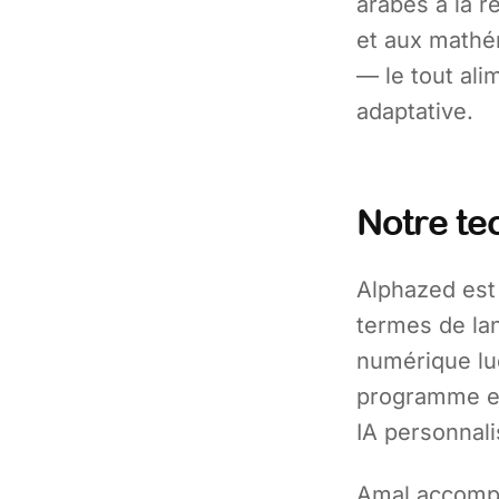
arabes à la r
et aux mathém
— le tout ali
adaptative.
Notre te
Alphazed est 
termes de la
numérique lu
programme en
IA personnali
Amal accompag