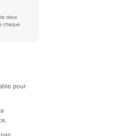
 de deux
e chaque
éable pour
la
ce.
 pas