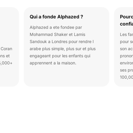
Qui a fonde Alphazed ?
Pourq
confi
Alphazed a ete fondee par
Mohammad Shaker et Lamis
Les fa
Sandouk a Londres pour rendre l
pour s
u Coran
arabe plus simple, plus sur et plus
son a
ons et
engageant pour les enfants qui
pronon
95,000+
apprennent a la maison.
enviro
ses pr
100,00