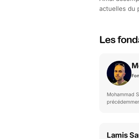
actuelles du 
Les fond
M
Fon
Mohammad Shak
précédemment 
Lamis S