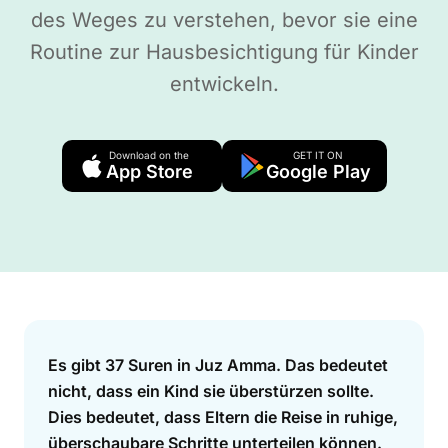
des Weges zu verstehen, bevor sie eine
Routine zur Hausbesichtigung für Kinder
entwickeln.
Download on the
GET IT ON
App Store
Google Play
Answer
Es gibt 37 Suren in Juz Amma. Das bedeutet
nicht, dass ein Kind sie überstürzen sollte.
Dies bedeutet, dass Eltern die Reise in ruhige,
überschaubare Schritte unterteilen können.