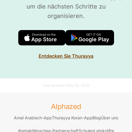
um die nächsten Schritte zu
organisieren.
Download on the
GET IT ON
App Store
Google Play
Entdecken Sie Thurayya
Last updated:
May 20, 2026
Alphazed
Amal Arabisch-App
Thurayya Koran-App
Blog
Über uns
Kontakt
Moschee-Partnerschaft
Schulen
Lehrkräfte