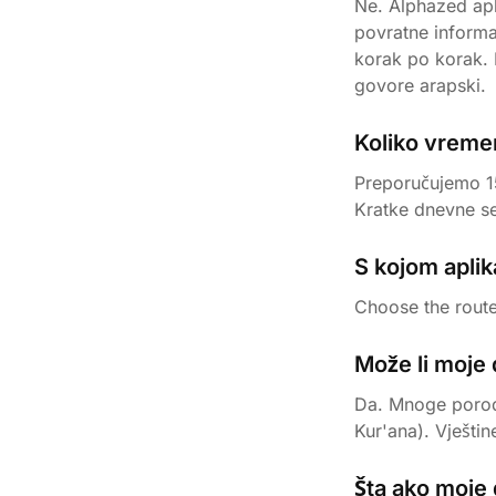
Ne. Alphazed apl
povratne informac
korak po korak. 
govore arapski.
Koliko vremen
Preporučujemo 15
Kratke dnevne se
S kojom apli
Choose the route
Može li moje d
Da. Mnoge porod
Kur'ana). Vještin
Šta ako moje 