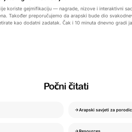
je koriste gejmifikaciju — nagrade, nizove i interaktivni sa
čena. Također preporučujemo da arapski bude dio svakodnev
etirate kao dodatni zadatak. Čak i 10 minuta dnevno gradi j
Počni čitati
Arapski savjeti za porodi
Resources