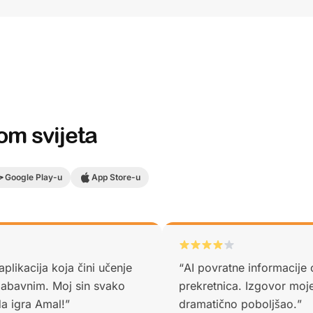
om svijeta
Google Play-u
App Store-u
plikacija koja čini učenje
“
AI povratne informacije
abavnim. Moj sin svako
prekretnica. Izgovor moj
 da igra Amal!
”
dramatično poboljšao.
”