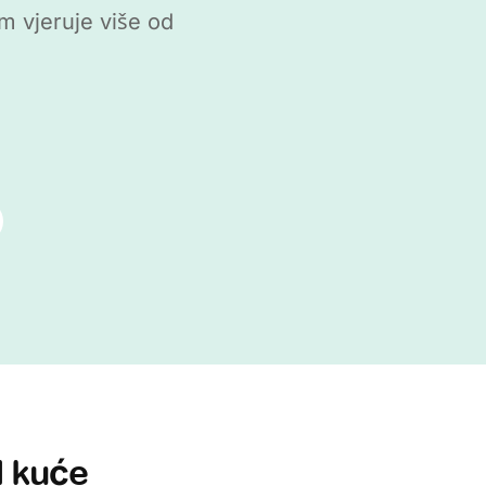
m vjeruje više od
d kuće