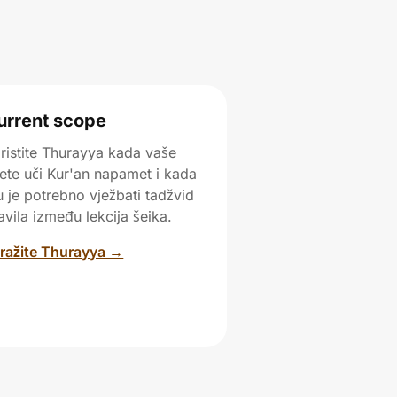
urrent scope
ristite Thurayya kada vaše
jete uči Kur'an napamet i kada
 je potrebno vježbati tadžvid
avila između lekcija šeika.
tražite Thurayya →