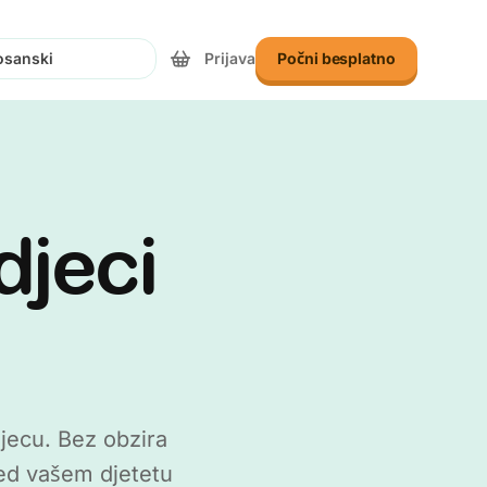
Prijava
Počni besplatno
te jezik
djeci
djecu. Bez obzira
azed vašem djetetu