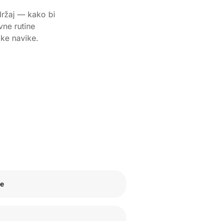
držaj — kako bi
ne rutine
ake navike.
ce