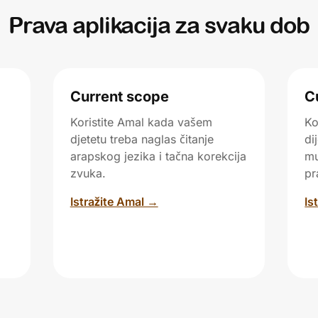
Prava aplikacija za svaku dob
Current scope
C
Koristite Amal kada vašem
Ko
o
djetetu treba naglas čitanje
di
arapskog jezika i tačna korekcija
mu
zvuka.
pr
Istražite Amal →
Is