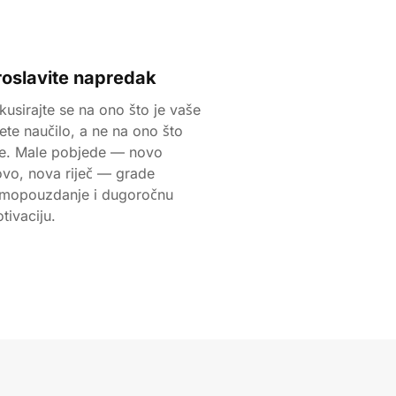
roslavite napredak
kusirajte se na ono što je vaše
jete naučilo, a ne na ono što
je. Male pobjede — novo
ovo, nova riječ — grade
mopouzdanje i dugoročnu
tivaciju.