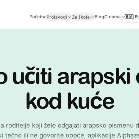
Početna
Blog
O nama
Proizvodi
Za škole
Odaberi
 učiti arapski 
kod kuće
za roditelje koji žele odgajati arapsko pismenu 
ki tečno ili ne govorite uopće, aplikacije Alph