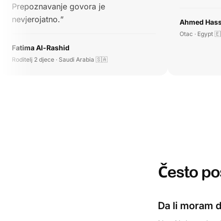
Prepoznavanje govora je
nevjerojatno.
”
Ahmed Has
Otac · Egypt 
Fatima Al-Rashid
Roditelj 2 djece · Saudi Arabia 🇸🇦
Često po
Da li moram d