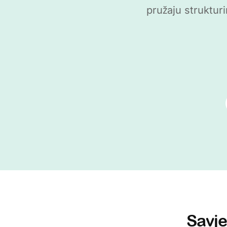
pružaju struktur
Savje