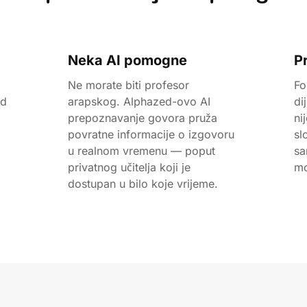
Neka AI pomogne
P
Ne morate biti profesor
Fo
nd
arapskog. Alphazed-ovo AI
di
prepoznavanje govora pruža
ni
povratne informacije o izgovoru
sl
u realnom vremenu — poput
sa
privatnog učitelja koji je
mo
dostupan u bilo koje vrijeme.