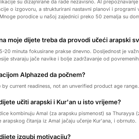
ikacije su dizajnirane da rade nezavisno. AI prepoznavanj
ije o izgovoru, a strukturirani nastavni planovi i programi 
Mnoge porodice u našoj zajednici preko 50 zemalja su dom
a moje dijete treba da provodi učeći arapski s
-20 minuta fokusirane prakse dnevno. Dosljednost je važnij
sije stvaraju jače navike i bolje zadržavanje od povremenih 
kacijom Alphazed da počnem?
 by current readiness, not an unverified product age range.
ijete učiti arapski i Kur'an u isto vrijeme?
ice kombinuju Amal (za arapsku pismenost) sa Thurayya (
e arapskog čitanja iz Amal jačaju učenje Kur'ana, i obrnuto.
dijete izgubi motivaciju?