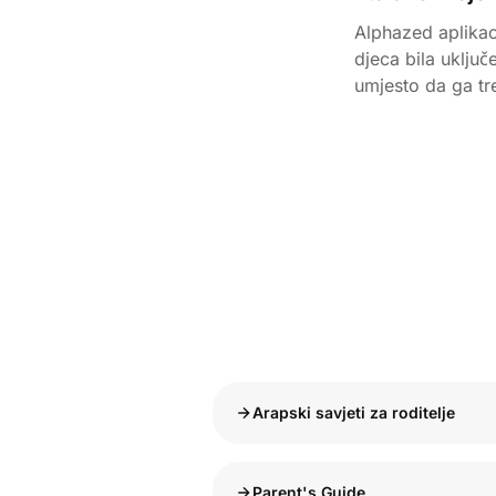
Alphazed aplikaci
djeca bila uklju
umjesto da ga tr
Arapski savjeti za roditelje
Parent's Guide