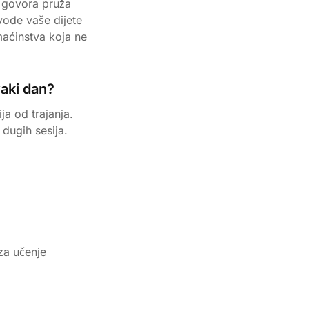
e govora pruža
vode vaše dijete
aćinstva koja ne
vaki dan?
a od trajanja.
dugih sesija.
za učenje