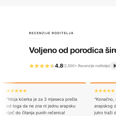
RECENZIJE RODITELJA
Voljeno od porodica šir
4.8
(
2,500
+
Recenzije roditelja
)
“
Moja kćerka je za 3 mjeseca prešla
“
Konačno, a
od toga da ne zna ni jednu arapsku
arapskog z
riječ do čitanja punih rečenica!
jutro traži