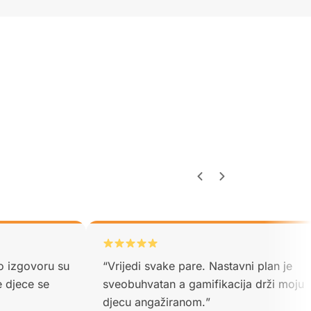
 o izgovoru su
“
Vrijedi svake pare. Nastavni plan je
e djece se
sveobuhvatan a gamifikacija drži moju
djecu angažiranom.
”