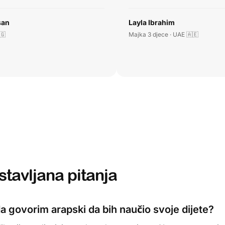
san
Layla Ibrahim
🇬
Majka 3 djece · UAE 🇦🇪
stavljana pitanja
a govorim arapski da bih naučio svoje dijete?