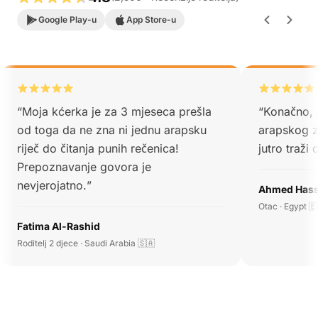
Google Play-u
App Store-u
“
Moja kćerka je za 3 mjeseca prešla
“
Konačno, a
od toga da ne zna ni jednu arapsku
arapskog z
riječ do čitanja punih rečenica!
jutro traži
Prepoznavanje govora je
nevjerojatno.
”
Ahmed Has
Otac · Egypt 
Fatima Al-Rashid
Roditelj 2 djece · Saudi Arabia 🇸🇦