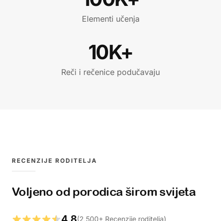
Elementi učenja
10K+
Reči i rečenice podučavaju
RECENZIJE RODITELJA
Voljeno od porodica širom svijeta
4.8
(
2,500
+
Recenzije roditelja
)