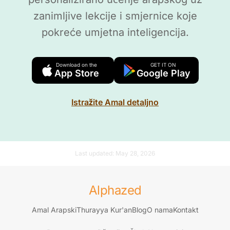
zanimljive lekcije i smjernice koje
pokreće umjetna inteligencija.
Download on the
GET IT ON
App Store
Google Play
Istražite Amal detaljno
Last updated:
May 28, 2026
Alphazed
Amal Arapski
Thurayya Kur'an
Blog
O nama
Kontakt