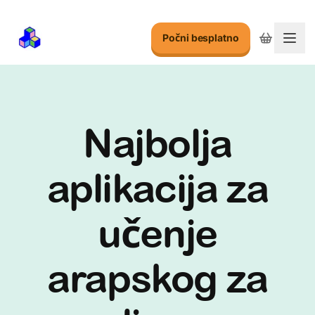
Počni besplatno
Preb
Najbolja
aplikacija za
učenje
arapskog za