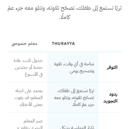
ثريّا تستمع إلى طفلك، تصحّح تلاوته، وتتلو معه جزء عمّ
كاملًا.
THURAYYA
معلم خصوصي
جدول ثابت، عادة
متاحة في أي وقت، تلاوة
التوفر
حصة أو حصتين
وتصحيح يومي
في الأسبوع
ثريّا تستمع إلى طفلك،
يعتمد على انتباه
ردود
تصحّح تلاوته، وتتلو معه
المعلم؛ قد يفوت
التجويد
جزء عمّ كاملًا.
بعض الأخطاء
صبر المعلم
تكرار الممارسة بشكل
البشري يتفاوت؛