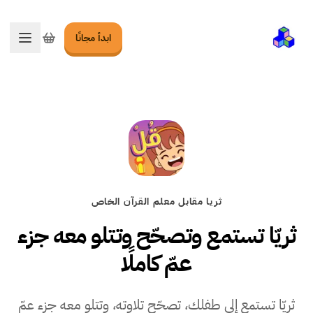
ابدأ مجانًا
تبديل ا
ثريا مقابل معلم القرآن الخاص
ثريّا تستمع وتصحّح وتتلو معه جزء
عمّ كاملًا
ثريّا تستمع إلى طفلك، تصحّح تلاوته، وتتلو معه جزء عمّ