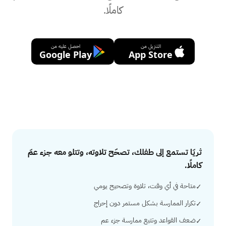
كاملًا.
التنزيل من
احصل عليه من
Google Play
App Store
Answer
ثريّا تستمع إلى طفلك، تصحّح تلاوته، وتتلو معه جزء عمّ
كاملًا.
متاحة في أي وقت، تلاوة وتصحيح يومي
✓
تكرار الممارسة بشكل مستمر دون إحراج
✓
ضعف القواعد وتتبع ممارسة جزء عم
✓