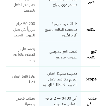
الصبر
مستمر دون إحراج
قد يشعر الطفل
بالضغط
طبقة تدريب يومية
50-200 دولار
التكلفة
منخفضة التكلفة لجميع
شهرياً لكل طفل
أفراد الأسرة
للدروس الجيدة
يعتمد على
تتبع
ضعف القواعد وتتبع
المعلم؛ غالباً غير
التقدم
ممارسة جزء عم
رسمي
ممارسة تحفيظ القرآن
عادة تلاوة القرآن
Scope
الكريم مع ردود الفعل
فقط
التجويد. لا مطالبة الإجازة
سلامة
آمن 100% — لا حاجة
يتطلب فحص
الطفل
للتعامل مع غرباء
والإشراف