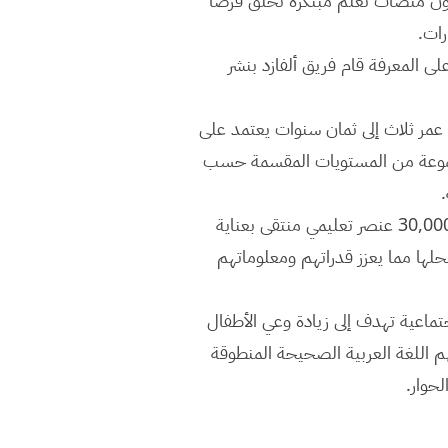
دون منصات تعلم مبتكرة تخلق فرصًا
ات.
لى المعرفة قام فريق ألفازد بنشر
ن عمر ثلاث إلى ثمان سنوات يعتمد على
ى مجموعة من المستويات المقسمة حسب
.
بدمج هذه الطريقة مع ذكاء صنعي يكتشف أخطاء الطفل اللفظية عبر الاستماع والحوار واستخدام أكثر من 30,000 عنصر تعليمي منتقى بعناية
لها مما يعزز قدراتهم ومعلوماتهم
ماعية تهدف إلى زيادة وعي الأطفال
م اللغة العربية الصحيحة المنطوقة
لحوار.