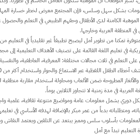
بل، تشير التوقعات أن الموهبة ستكون العامل الحاسم في تطورنا. وب
معلومات بشكل سهل وسلس، فإن المجتمع معرض لخطر خسارة المهار
ة الموهبة الكامنة لدى الأطفال وحقهم الطبيعي في التعلم والحصول ع
 في المنطقة العربية وخارجها.
متوفرة تمكنا من تطوير أمل ليصبح تطبيقاً غير تقليدياً في التعليم م
مريكية في تعليم اللغة القائمة على تصنيف الأهداف التعليمية إل
لى التعلم في ثلاث مجالات مختلفة: المعرفية، العاطفية، والنفسية
والألغاز المطروحة ضمن الألعاب ومحاولة استخدام مقاربة منطقية لح
لعربية في مدة زمنية لا تتجاوز الثلاثين يوماً.
كل دوري يشمل معلومات عامة ومواضيع متنوعة ثقافية، علمية واجت
ه، ومتطلباته بدءاً من عمر مبكر بالإضافة لهدفه الأساسي في تعليمه
معلومات بأسلوب سلس ومميز يبتعد عن التلقين ويعتمد النقاش وا
ة التعليم تبدأ مع أمل