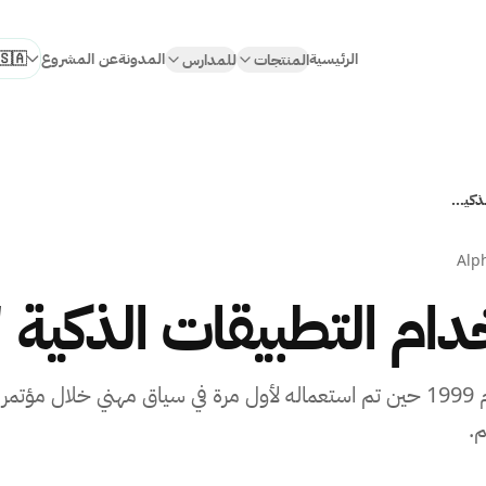
الرئيسية
المدونة
عن المشروع
المنتجات
للمدارس
اختر الل
التعليم باستخدام التطبيقات الذكية "أمل"
Alp
دام التطبيقات الذكية 
ظهر مصطلح التعليم الرقمي في العام 1999 حين تم استعماله لأول مرة في سياق مهني
م.