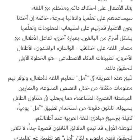
بقاء الأطفال على احتكاك دائم ومنتظم مع اللغة،
سيساعدهم على تعلّمها واتقانها بسرعة، خاصّة إن أخذنا
بعين الاعتبار قدرتهم على استيعاب المعلومات وتعلّمها
بشكل أسرع من البالغين. بعبارة أخرى، تفاعل الأطفال مع
مصادر اللغة على اختلافها - الوالدان، الراشدون، الأطفال
الآخرون، تطبيقات الذكاء الاصطناعي - هو الخطوة الأولى
لتحقيق ذلك.
نتّبع هذه الطريقة في "أمل" لتعليم اللغة للأطفال، ونوفر لهم
معلومات مكثفة من خلال القصص المتنوعة، والتمارين
المبسّطة القصيرة المتناغمة، مما يجعلها في متناول الطفل
بسهولة. ثلاثون دقيقة من استخدام تطبيق "أمل" يومياً،
كفيلة بترسيخ مبادئ اللغة العربية عند أطفالكم.
للوهلة الأولى، قد تبدو الدقائق الثلاثون قصيرة جداً، لا تكفي
لتحقيق تقدم ملموس، لكنّ "أمل" هو تطبيق غير تقليدي،