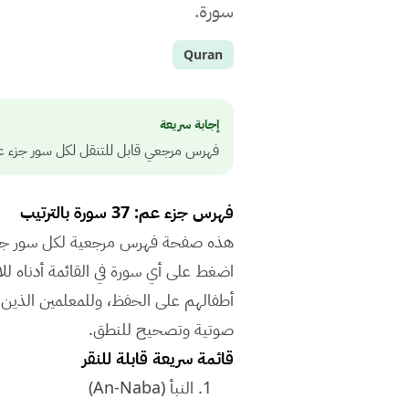
سورة.
Quran
إجابة سريعة
فهرس مرجعي قابل للتنقل لكل سور جزء عم الـ 37 بالترتيب من النبأ إلى الناس، مع روابط سريع
فهرس جزء عم: 37 سورة بالترتيب
اضغط على أي سورة في القائمة أدناه للا
أطفالهم على الحفظ، وللمعلمين الذي
صوتية وتصحيح للنطق.
قائمة سريعة قابلة للنقر
1. النبأ (An-Naba)