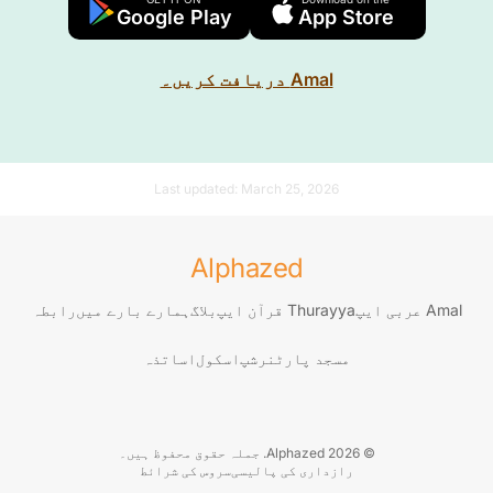
Google Play
App Store
Amal دریافت کریں۔
Last updated:
March 25, 2026
Alphazed
Amal عربی ایپ
Thurayya قرآن ایپ
بلاگ
ہمارے بارے میں
رابطہ
مسجد پارٹنرشپ
اسکول
اساتذہ
© 2026 Alphazed. جملہ حقوق محفوظ ہیں۔
رازداری کی پالیسی
سروس کی شرائط