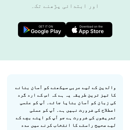
اور ابتدائی پڑھنے تک۔
GET IT ON
Download on the
Google Play
App Store
Answer
والدین کے لیے عربی سیکھنے کو آسان بنانے
کا تیز ترین طریقہ یہ ہے کہ اس کے ارد گرد
کی زبان کو آسان بنایا جائے۔ آپ کو علمی
اصطلاح کی ضرورت نہیں ہے۔ آپ کو عملی
تعریفوں کی ضرورت ہے جو آپ کو اپنے بچے کے
لیے صحیح راستے کا انتخاب کرنے میں مدد