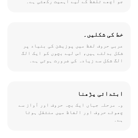
جو اچھے تلفظ کے لیے اہمیت رکھتی ہے۔
خط کی شکلیں۔
عربی حروف لفظ میں پوزیشن کی بنیاد پر
شکل بدلتے ہیں، اس لیے بچوں کو ایک الگ
الگ شکل سے زیادہ کی ضرورت ہوتی ہے۔
ابتدائی پڑھنا
وہ مرحلہ جہاں ایک بچہ حروف اور آواز سے
چھوٹے حروف اور الفاظ میں منتقل ہوتا
ہے۔