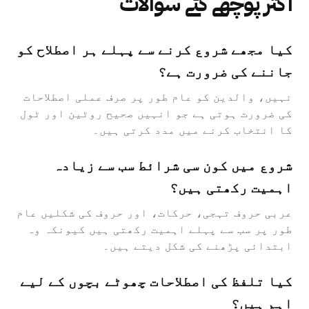
اکثر پوچھے گئے سوالات
کیا مجھے شروع کرنے سے پہلے ہر اصطلاح کو
جاننے کی ضرورت ہے؟
نہیں، والدین کو عام طور پر صرف عملی اصطلاحات
کی ضرورت ہوتی ہے جو انہیں صحیح روٹین اور ٹول
کا انتخاب کرنے میں مدد کرتی ہیں۔
شروع میں کون سی شرائط سب سے زیادہ
اہمیت رکھتی ہیں؟
عربی حروف تہجی، حرکات، اور حروف کی شکلیں عام
طور پر سب سے پہلے اہمیت رکھتی ہیں کیونکہ وہ
ابتدائی پڑھنے کی شکل دیتے ہیں۔
کیا تلفظ کی اصطلاحات چھوٹے بچوں کے لیے
اہم ہیں؟