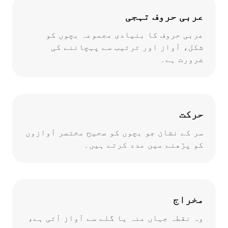
عربی حروف تہجی
عربی حروف کا بنیادی مجموعہ بچوں کو
شکل، آواز اور ترتیب سے پہچاننے کی
ضرورت ہے۔
حرکت
سر کے نشان جو بچوں کو صحیح مختصر آوازوں
کو پڑھنے میں مدد کرتے ہیں۔
مخراج
وہ نقطہ جہاں منہ یا گلے سے آواز آتی ہے،