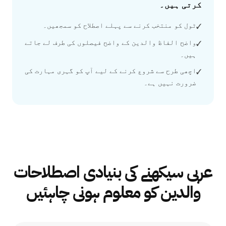
کرتی ہیں۔
ٹول کو منتخب کرنے سے پہلے اصطلاح کو سمجھیں۔
✓
واضح الفاظ والدین کے واضح فیصلوں کی طرف لے جاتے
✓
ہیں۔
اچھی طرح سے شروع کرنے کے لیے آپ کو گہری مہارت کی
✓
ضرورت نہیں ہے۔
عربی سیکھنے کی بنیادی اصطلاحات
والدین کو معلوم ہونی چاہئیں