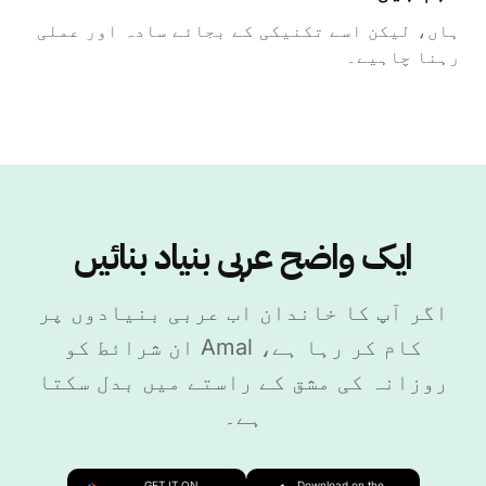
ہاں، لیکن اسے تکنیکی کے بجائے سادہ اور عملی
رہنا چاہیے۔
ایک واضح عربی بنیاد بنائیں
اگر آپ کا خاندان اب عربی بنیادوں پر
کام کر رہا ہے، Amal ان شرائط کو
روزانہ کی مشق کے راستے میں بدل سکتا
ہے۔
GET IT ON
Download on the