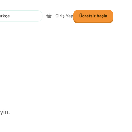
Giriş Yap
Ücretsiz başla
n
yin.