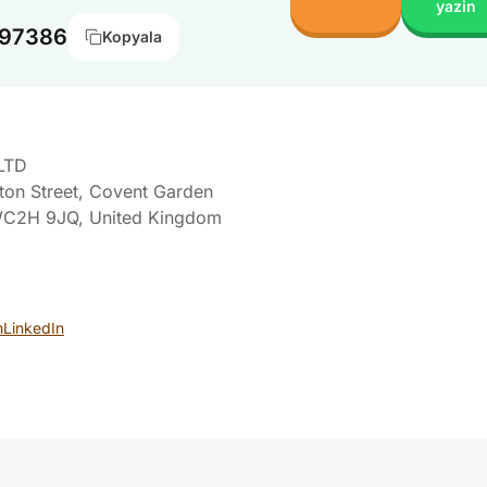
yazin
397386
Kopyala
LTD
ton Street, Covent Garden
C2H 9JQ
, United Kingdom
m
LinkedIn