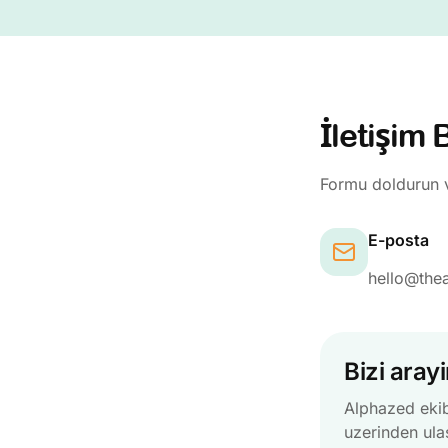
İletişim B
Formu doldurun v
E-posta
hello@the
Bizi aray
Alphazed eki
uzerinden ula