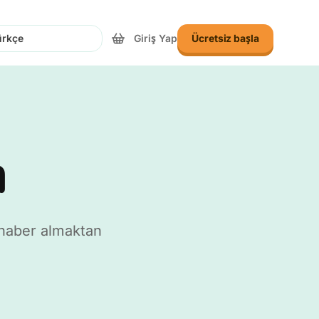
Giriş Yap
Ücretsiz başla
n
n
n haber almaktan