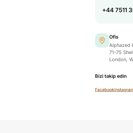
+44 7511 
Ofis
Alphazed 
71-75 Shel
London
,
W
Bizi takip edin
Facebook
Instagra