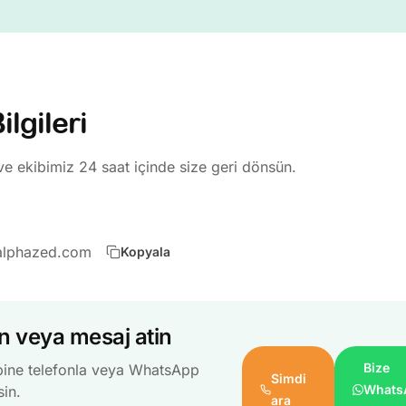
ilgileri
e ekibimiz 24 saat içinde size geri dönsün.
alphazed.com
Kopyala
in veya mesaj atin
Bize
bine telefonla veya WhatsApp
Simdi
Whats
sin.
ara