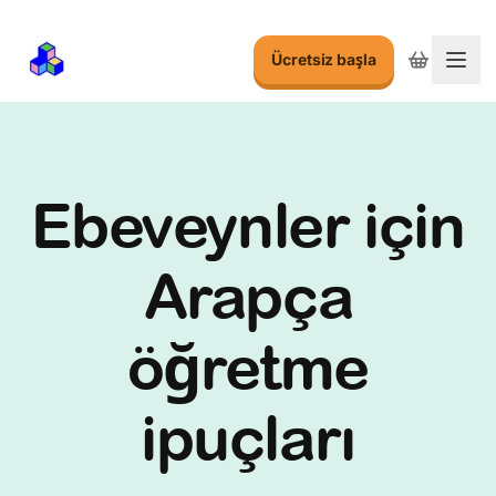
Ücretsiz başla
Menu
Ebeveynler için
Arapça
öğretme
ipuçları