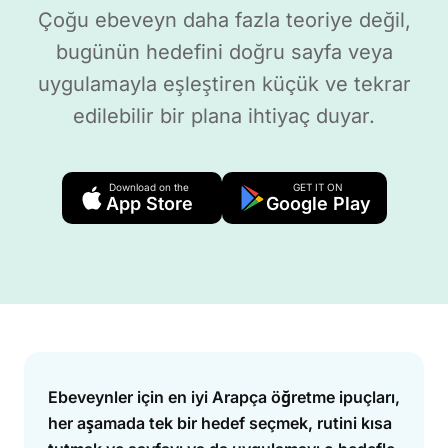
Çoğu ebeveyn daha fazla teoriye değil,
bugünün hedefini doğru sayfa veya
uygulamayla eşleştiren küçük ve tekrar
edilebilir bir plana ihtiyaç duyar.
Download on the
GET IT ON
App Store
Google Play
Answer
Ebeveynler için en iyi Arapça öğretme ipuçları,
her aşamada tek bir hedef seçmek, rutini kısa