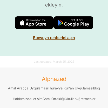
ekleyin.
Download on the
GET IT ON
App Store
Google Play
Ebeveyn rehberini açın
Last updated:
March 25, 2026
Alphazed
Amal Arapça Uygulaması
Thurayya Kur'an Uygulaması
Blog
Hakkımızda
İletişim
Cami Ortaklığı
Okullar
Öğretmenler