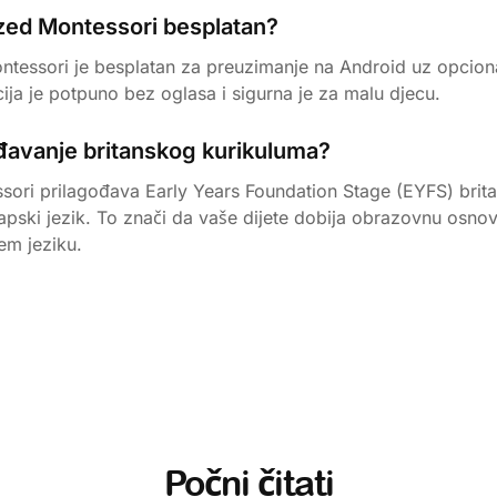
azed Montessori besplatan?
tessori je besplatan za preuzimanje na Android uz opcion
acija je potpuno bez oglasa i sigurna je za malu djecu.
ođavanje britanskog kurikuluma?
ori prilagođava Early Years Foundation Stage (EYFS) brit
apski jezik. To znači da vaše dijete dobija obrazovnu osnov
em jeziku.
Počni čitati