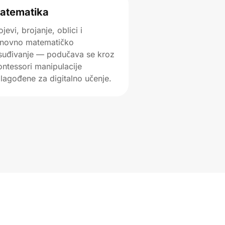
atematika
ojevi, brojanje, oblici i
novno matematičko
suđivanje — podučava se kroz
ntessori manipulacije
ilagođene za digitalno učenje.