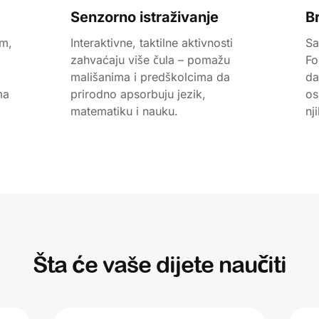
Senzorno istraživanje
B
om,
Interaktivne, taktilne aktivnosti
Sa
zahvaćaju više čula – pomažu
Fo
mališanima i predškolcima da
da
ma
prirodno apsorbuju jezik,
os
matematiku i nauku.
nj
Šta će vaše dijete naučiti