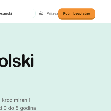
Prijava
Počni besplatno
te jezik
olski
kroz miran i
d 0 do 5 godina