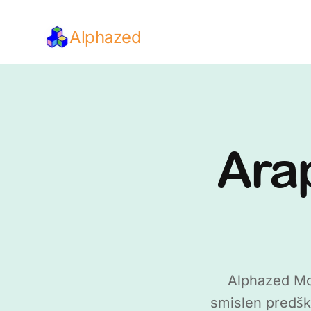
Alphazed
Arap
Alphazed Mo
smislen predšk