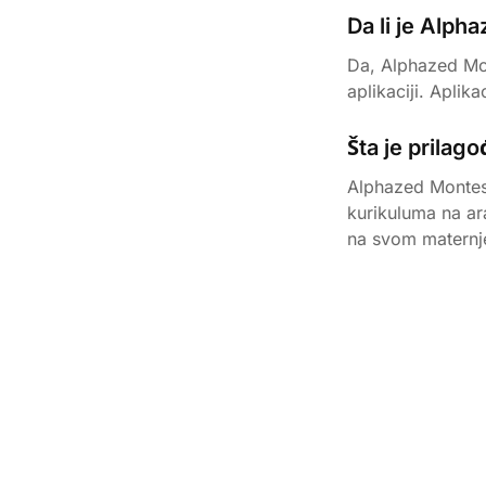
Da li je Alph
Da, Alphazed Mon
aplikaciji. Aplik
Šta je prilag
Alphazed Montess
kurikuluma na ar
na svom maternj