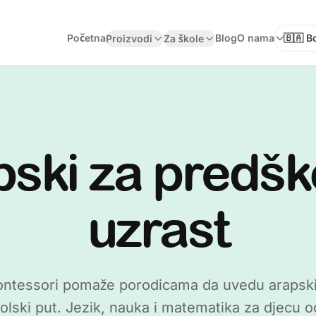
Početna
Blog
O nama
Proizvodi
Za škole
Odaberi
ski za predšk
uzrast
ntessori pomaže porodicama da uvedu arapski 
olski put. Jezik, nauka i matematika za djecu o