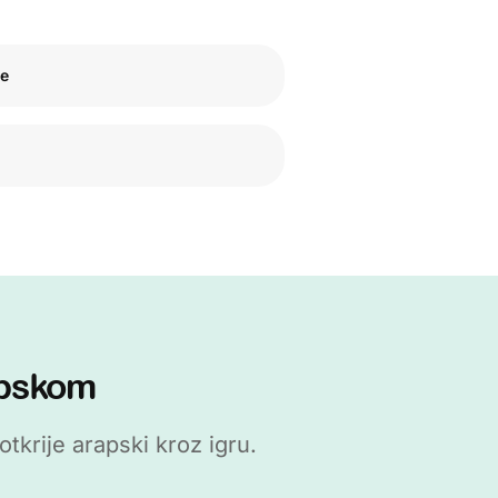
ce
apskom
krije arapski kroz igru.