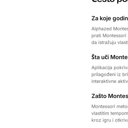
Za koje godin
Alphazed Montess
prati Montessori
da istražuju vlas
Šta uči Monte
Aplikacija pokriv
prilagođeni iz b
interaktivne akti
Zašto Montes
Montessori metod
vlastitim tempom
kroz igru ​​i otkr