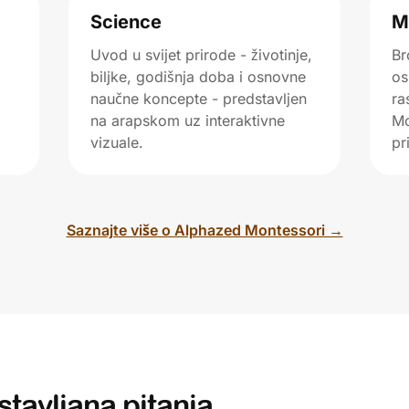
Science
M
Uvod u svijet prirode - životinje,
Br
biljke, godišnja doba i osnovne
os
naučne koncepte - predstavljen
ra
na arapskom uz interaktivne
Mo
vizuale.
pr
Saznajte više o Alphazed Montessori →
stavljana pitanja