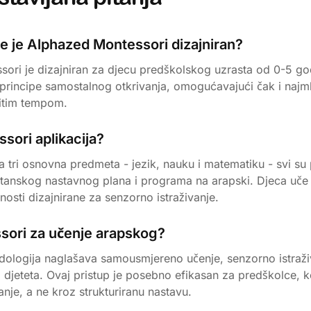
e je Alphazed Montessori dizajniran?
ori je dizajniran za djecu predškolskog uzrasta od 0-5 go
 principe samostalnog otkrivanja, omogućavajući čak i naj
titim tempom.
ssori aplikacija?
a tri osnovna predmeta - jezik, nauku i matematiku - svi su 
ritanskog nastavnog plana i programa na arapski. Djeca uče 
vnosti dizajnirane za senzorno istraživanje.
sori za učenje arapskog?
ologija naglašava samousmjereno učenje, senzorno istraživ
 djeteta. Ovaj pristup je posebno efikasan za predškolce, ko
ivanje, a ne kroz strukturiranu nastavu.