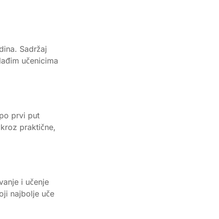
dina. Sadržaj
mlađim učenicima
po prvi put
kroz praktične,
anje i učenje
ji najbolje uče