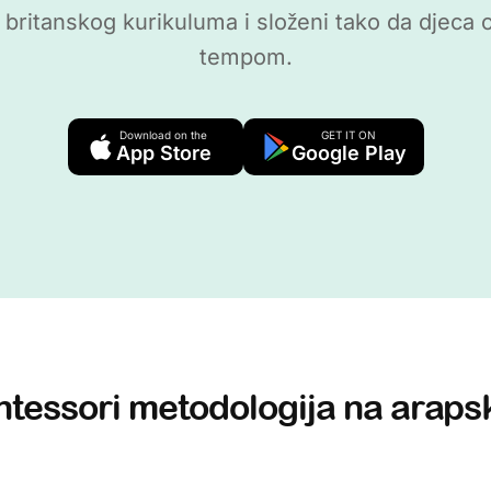
 britanskog kurikuluma i složeni tako da djeca o
tempom.
Download on the
GET IT ON
App Store
Google Play
tessori metodologija na arap