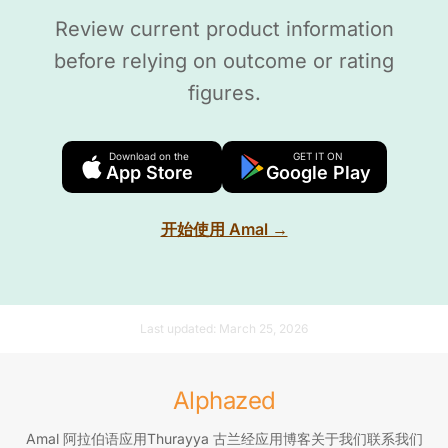
Review current product information
before relying on outcome or rating
figures.
Download on the
GET IT ON
App Store
Google Play
开始使用 Amal →
Last updated:
March 25, 2026
Alphazed
Amal 阿拉伯语应用
Thurayya 古兰经应用
博客
关于我们
联系我们