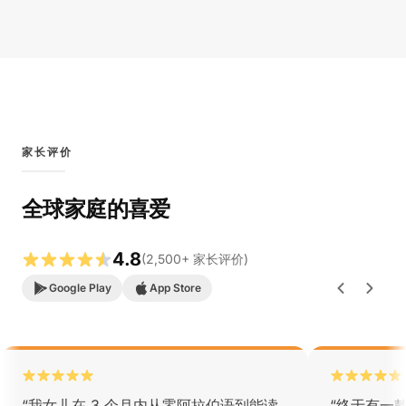
家长评价
全球家庭的喜爱
4.8
(
2,500
+
家长评价
)
Google Play
App Store
“
我女儿在 3 个月内从零阿拉伯语到能读
“
终于有一