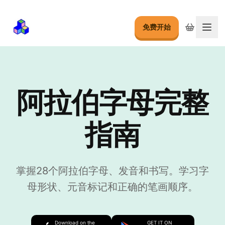
免费开始
切换
阿拉伯字母完整
指南
掌握28个阿拉伯字母、发音和书写。学习字
母形状、元音标记和正确的笔画顺序。
Download on the
GET IT ON