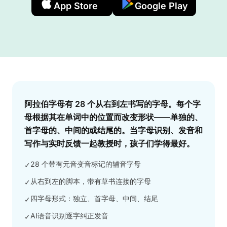
App Store
Google Play
Answer
阿拉伯字母有 28 个从右到左书写的字母。每个字
母根据其在单词中的位置而改变形状——单独的、
首字母的、中间的或结尾的。当字母识别、发音和
写作与实时反馈一起教授时，孩子们学得最好。
28 个带有元音变音标记的辅音字母
✓
从右到左的脚本，带有草书连接的字母
✓
四字母形式：独立、首字母、中间、结尾
✓
AI语音识别逐字纠正发音
✓