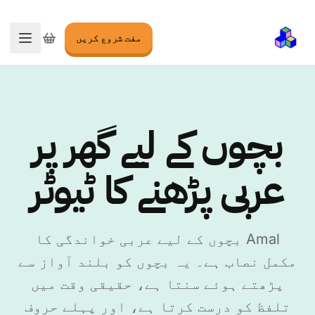
مفت شروع کریں
مینو 
بچوں کے لیے گھر پر
عربی پڑھنے کا ٹیوٹر
Amal بچوں کے لیے عربی خواندگی کا
مکمل نصاب ہے۔ یہ بچوں کو بلند آواز سے
پڑھتے ہوئے سنتا ہے، حقیقی وقت میں
تلفظ کو درست کرتا ہے، اور پہلے حروف