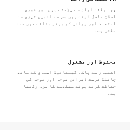
بچے بلند آواز سے پڑھتے ہیں اور فوری
اصلاح حاصل کرتے ہیں جس سے انہیں تیزی سے
اعتماد اور روانی کو بہتر بنانے میں مدد
ملتی ہے۔
محفوظ اور مشغول
اشتہار سے پاک، گیمفائیڈ اسباق کے ساتھ
چائلڈ فرسٹ ڈیزائن توجہ اور توجہ کی
حفاظت کرتے ہوئے سیکھنے کا مزہ رکھتا
ہے۔