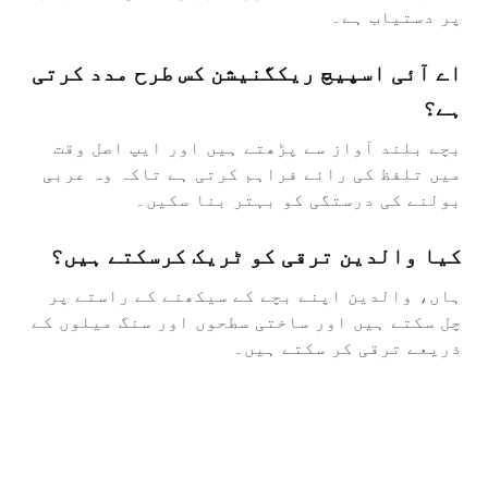
پر دستیاب ہے۔
اے آئی اسپیچ ریکگنیشن کس طرح مدد کرتی
ہے؟
بچے بلند آواز سے پڑھتے ہیں اور ایپ اصل وقت
میں تلفظ کی رائے فراہم کرتی ہے تاکہ وہ عربی
بولنے کی درستگی کو بہتر بنا سکیں۔
کیا والدین ترقی کو ٹریک کرسکتے ہیں؟
ہاں، والدین اپنے بچے کے سیکھنے کے راستے پر
چل سکتے ہیں اور ساختی سطحوں اور سنگ میلوں کے
ذریعے ترقی کر سکتے ہیں۔