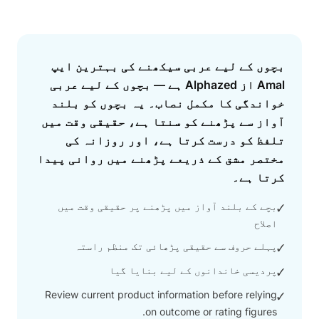
Answer
بچوں کے لیے عربی سیکھنے کی بہترین ایپ
Amal از Alphazed ہے — بچوں کے لیے عربی
خواندگی کا مکمل نصاب۔ یہ بچوں کو بلند
آواز سے پڑھنے کو سنتا ہے، حقیقی وقت میں
تلفظ کو درست کرتا ہے، اور روزانہ کی
مختصر مشق کے ذریعے پڑھنے میں روانی پیدا
کرتا ہے۔
بچے کے بلند آواز میں پڑھنے پر حقیقی وقت میں
✓
اصلاح
پہلے حروف سے حقیقی پڑھائی تک منظم راستہ
✓
پردیسی خاندانوں کے لیے بنایا گیا
✓
Review current product information before relying
✓
on outcome or rating figures.