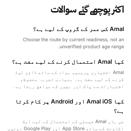
اکثر پوچھے گئے سوالات
Amal کس عمر کے گروپ کے لیے ہے؟
Choose the route by current readiness, not an
unverified product age range.
کیا Amal استعمال کرنے کے لیے مفت ہے؟
Amal اختیاری پریمیم مواد کے ساتھ ڈاؤن لوڈ
کرنے کے لیے مفت ہے۔ بنیادی تجربہ محفوظ،
اشتہارات سے پاک اور بچوں کے موافق رہتا ہے۔
کیا Amal iOS اور Android پر کام کرتا
ہے؟
جی ہاں Amal فیملی کے استعمال کے لیے ایک
اکاؤنٹ کے ساتھ App Store اور Google Play دونوں