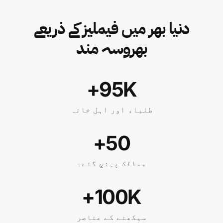
دنیا بھر میں فیملیز کے ذریعے
بھروسہ مند
95K+
طلباء اور اہل خانہ
50+
ممالک پہنچ گئے۔
100K+
سیکھنے کے عناصر