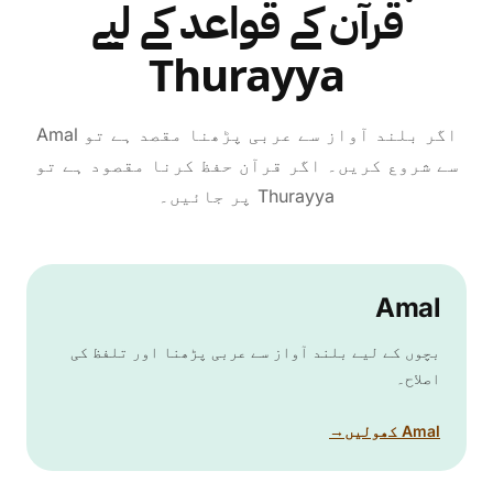
قرآن کے قواعد کے لیے
Thurayya
اگر بلند آواز سے عربی پڑھنا مقصد ہے تو Amal
سے شروع کریں۔ اگر قرآن حفظ کرنا مقصود ہے تو
Thurayya پر جائیں۔
Amal
بچوں کے لیے بلند آواز سے عربی پڑھنا اور تلفظ کی
اصلاح۔
Amal کھولیں
→