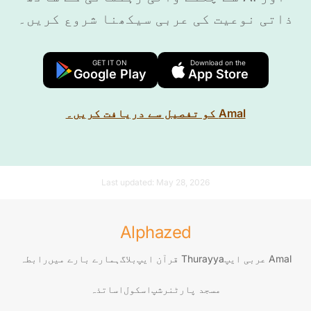
ذاتی نوعیت کی عربی سیکھنا شروع کریں۔
GET IT ON
Download on the
Google Play
App Store
Amal کو تفصیل سے دریافت کریں۔
Last updated:
May 28, 2026
Alphazed
Amal عربی ایپ
Thurayya قرآن ایپ
بلاگ
ہمارے بارے میں
رابطہ
مسجد پارٹنرشپ
اسکول
اساتذہ