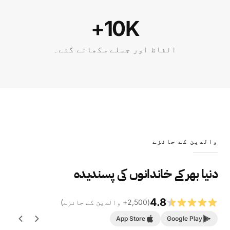
10K+
الفاظ اور جملے سکھائے گئے۔
والدین کے جائزے
دنیا بھر کے خاندانوں کی پسندیدہ
4.8
(
2,500
+
والدین کے جائزے
)
App Store
Google Play