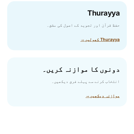
Thurayya
حفظ قرآن اور تجوید کے اصول کی مشق۔
Thurayya کھولیں
→
دونوں کا موازنہ کریں۔
انتخاب کرنے سے پہلے فرق دیکھیں۔
موازنہ دیکھیں
→