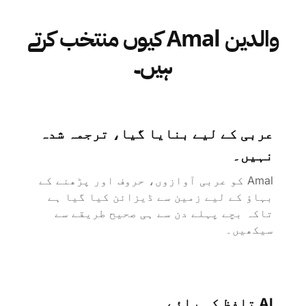
والدین Amal کیوں منتخب کرتے
ہیں۔
عربی کے لیے بنایا گیا، ترجمہ شدہ
نہیں۔
Amal کو عربی آوازوں، حروف اور پڑھنے کے
بہاؤ کے لیے زمین سے ڈیزائن کیا گیا ہے
تاکہ بچے پہلے دن سے ہی صحیح طریقے سے
سیکھیں۔
AI تلفظ کی رائے