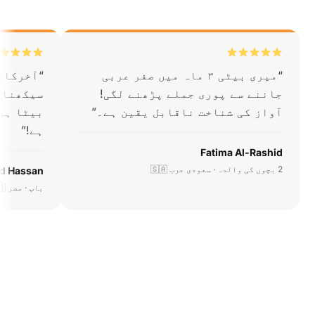
“
میری بیٹی ۳ ماہ میں صفر عربی
“
آخرکار
جاننے سے پوری جملے پڑھنے لگی!
سیکھنا 
آواز کی شناخت ناقابل یقین ہے۔
”
ہے!
”
Fatima Al-Rashid
2 بچوں کی والدہ · سعودی عرب 🇸🇦
d Hassan
باپ · مصر 🇪🇬