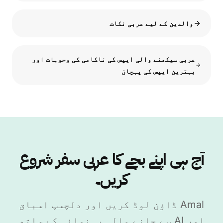
والدین کے لیے عربی نکات
عربی سیکھنے والی ایپس کی ناکامی کی وجوہات اور
بہترین ایپس کی پہچان
آج ہی اپنے بچے کا عربی سفر شروع
کریں۔
Amal ڈاؤن لوڈ کریں اور دلچسپ اسباق
اور AI سے چلنے والی رہنمائی کے ساتھ