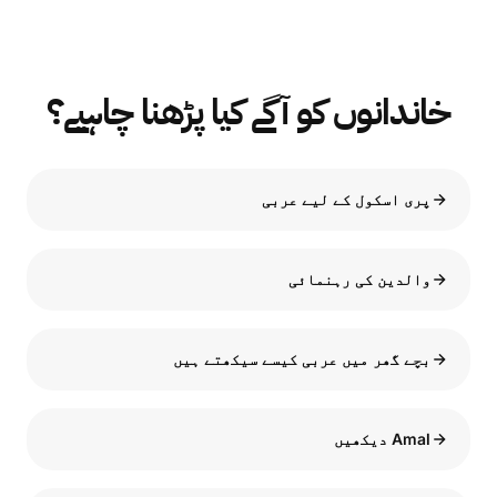
خاندانوں کو آگے کیا پڑھنا چاہیے؟
پری اسکول کے لیے عربی
والدین کی رہنمائی
بچے گھر میں عربی کیسے سیکھتے ہیں
Amal دیکھیں