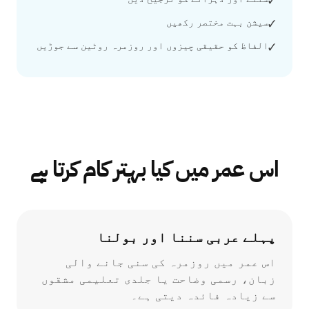
سیشن بہت مختصر رکھیں
✓
الفاظ کو حقیقی چیزوں اور روزمرہ روٹین سے جوڑیں
✓
اس عمر میں کیا بہتر کام کرتا ہے
پہلے عربی سننا اور بولنا
اس عمر میں روزمرہ کی سنی جانے والی
زبان، رسمی وضاحت یا جلدی تعلیمی مشقوں
سے زیادہ فائدہ دیتی ہے۔