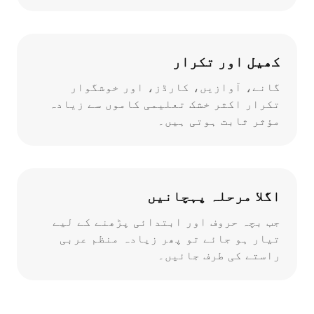
کھیل اور تکرار
گانے، آوازیں، کارڈز، اور خوشگوار
تکرار اکثر خشک تعلیمی کاموں سے زیادہ
مؤثر ثابت ہوتی ہیں۔
اگلا مرحلہ پہچانیں
جب بچہ حروف اور ابتدائی پڑھنے کے لیے
تیار ہو جائے تو پھر زیادہ منظم عربی
راستے کی طرف جائیں۔