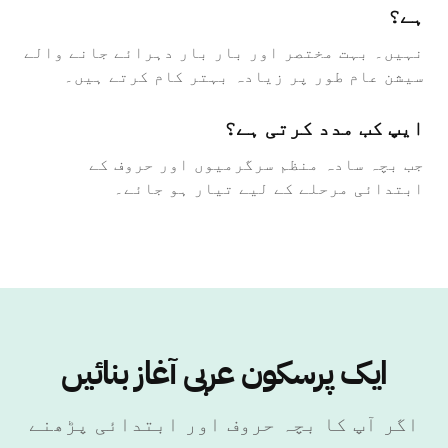
ہے؟
نہیں۔ بہت مختصر اور بار بار دہرائے جانے والے
سیشن عام طور پر زیادہ بہتر کام کرتے ہیں۔
ایپ کب مدد کرتی ہے؟
جب بچہ سادہ منظم سرگرمیوں اور حروف کے
ابتدائی مرحلے کے لیے تیار ہو جائے۔
ایک پرسکون عربی آغاز بنائیں
اگر آپ کا بچہ حروف اور ابتدائی پڑھنے