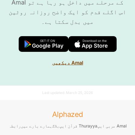
کے مرحلے میں داخل ہو رہا ہے تو Amal
اس اگلے قدم کو ایک واضح روزانہ روٹین
میں بدل سکتا ہے۔
GET IT ON
Download on the
Google Play
App Store
Amal دیکھیں
Last updated:
March 25, 2026
Alphazed
Amal عربی ایپ
Thurayya قرآن ایپ
بلاگ
ہمارے بارے میں
رابطہ