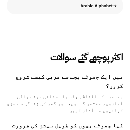
Arabic Alphabet
اکثر پوچھے گئے سوالات
میں ایک چھوٹے بچے سے عربی کیسے شروع
کروں؟
روزمرہ کے الفاظ، بار بار سنائی دینے والی
آوازوں، مختصر گانوں، اور گھر کی زندگی سے جڑی
کہانیوں سے آغاز کریں۔
کیا چھوٹے بچوں کو طویل سیشن کی ضرورت