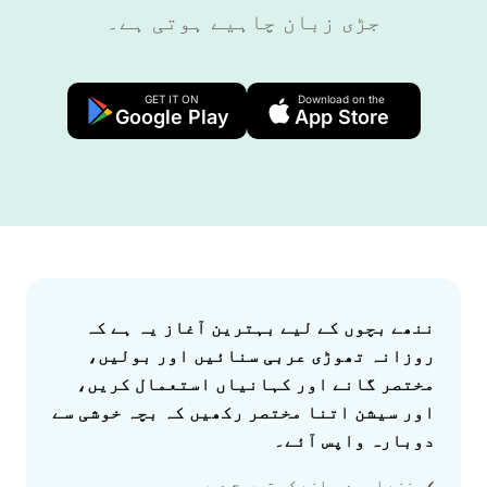
جڑی زبان چاہیے ہوتی ہے۔
GET IT ON
Download on the
Google Play
App Store
Answer
ننھے بچوں کے لیے بہترین آغاز یہ ہے کہ
روزانہ تھوڑی عربی سنائیں اور بولیں،
مختصر گانے اور کہانیاں استعمال کریں،
اور سیشن اتنا مختصر رکھیں کہ بچہ خوشی سے
دوبارہ واپس آئے۔
سننے اور دہرانے کو ترجیح دیں
✓