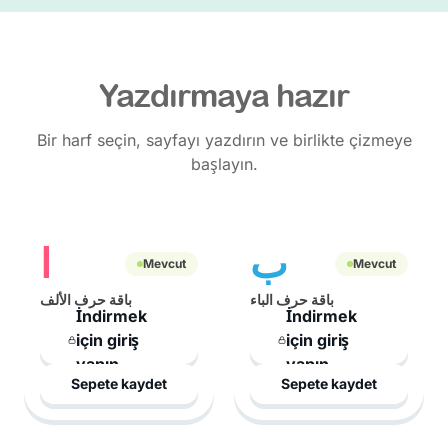
Yazdırmaya hazır
Bir harf seçin, sayfayı yazdırın ve birlikte çizmeye
başlayın.
ب
ا
Mevcut
Mevcut
باقة حرف الباء
باقة حرف الألف
İndirmek
İndirmek
için giriş
için giriş
yapın
yapın
Sepete kaydet
Sepete kaydet