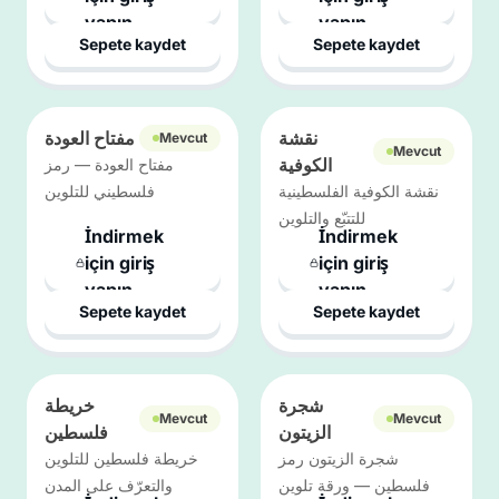
yapın
yapın
Sepete kaydet
Sepete kaydet
نقشة
مفتاح العودة
Mevcut
Mevcut
الكوفية
مفتاح العودة — رمز
نقشة الكوفية الفلسطينية
فلسطيني للتلوين
للتتبّع والتلوين
İndirmek
İndirmek
için giriş
için giriş
yapın
yapın
Sepete kaydet
Sepete kaydet
شجرة
خريطة
Mevcut
Mevcut
الزيتون
فلسطين
شجرة الزيتون رمز
خريطة فلسطين للتلوين
فلسطين — ورقة تلوين
والتعرّف على المدن