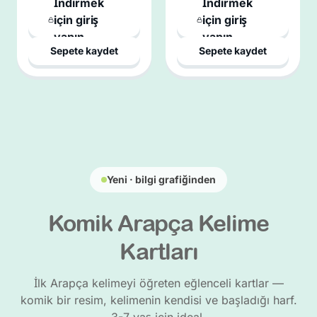
İndirmek
İndirmek
için giriş
için giriş
yapın
yapın
Sepete kaydet
Sepete kaydet
Yeni · bilgi grafiğinden
Komik Arapça Kelime
Kartları
İlk Arapça kelimeyi öğreten eğlenceli kartlar —
komik bir resim, kelimenin kendisi ve başladığı harf.