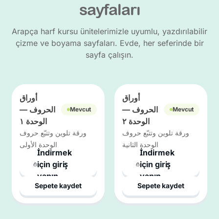
sayfaları
Arapça harf kursu ünitelerimizle uyumlu, yazdırılabilir
çizme ve boyama sayfaları. Evde, her seferinde bir
sayfa çalışın.
أوراق
أوراق
الحروف —
الحروف —
Mevcut
Mevcut
الوحدة ٢
الوحدة ١
ورقة تلوين وتتبّع حروف
ورقة تلوين وتتبّع حروف
الوحدة الثانية
الوحدة الأولى
İndirmek
İndirmek
için giriş
için giriş
yapın
yapın
Sepete kaydet
Sepete kaydet