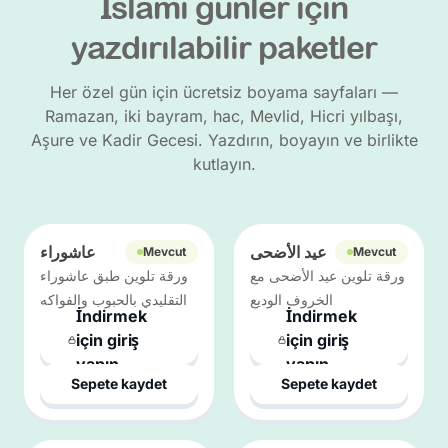
İslami günler için
yazdırılabilir paketler
Her özel gün için ücretsiz boyama sayfaları —
Ramazan, iki bayram, hac, Mevlid, Hicri yılbaşı,
Aşure ve Kadir Gecesi. Yazdırın, boyayın ve birlikte
kutlayın.
عيد الأضحى
عاشوراء
Mevcut
Mevcut
ورقة تلوين عيد الأضحى مع
ورقة تلوين طبق عاشوراء
الخروف الوديع
التقليدي بالحبوب والفواكه
İndirmek
İndirmek
için giriş
için giriş
yapın
yapın
Sepete kaydet
Sepete kaydet