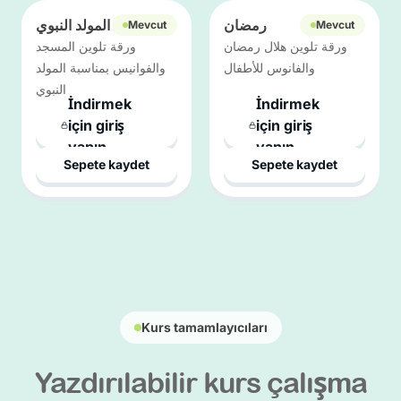
رمضان
المولد النبوي
Mevcut
Mevcut
ورقة تلوين هلال رمضان
ورقة تلوين المسجد
والفانوس للأطفال
والفوانيس بمناسبة المولد
النبوي
İndirmek
İndirmek
için giriş
için giriş
yapın
yapın
Sepete kaydet
Sepete kaydet
Kurs tamamlayıcıları
Yazdırılabilir kurs çalışma