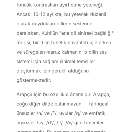
fonetik kontrastları ayırt etme yeteneği.
Ancak, 10-12 aylıkta, bu yetenek düzenli
olarak duydukları dillerin seslerine
daralırken, Kuhl'ün "ana dil sinirsel bağlılığı"
teorisi, bir dilin fonetik envanteri için erken
ve süregelen maruz kalmanın, o dilin ses
sistemi için sağlam sinirsel temsiller
oluşturmak için gerekli olduğunu
göstermektedir.
Arapça için bu özellikle önemlidir. Arapça,
çoğu diğer dilde bulunmayan — faringeal
ünsüzler /h/ ve /ʕ/, uvuler /q/ ve emfatik
ünsüzler /sˤ/, /dˤ/, /tˤ/, /ðˤ/ gibi fonemler