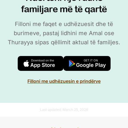
familjare më të qartë
Filloni me faqet e udhëzuesit dhe të
burimeve, pastaj lidhini me Amal ose
Thurayya sipas qëllimit aktual të familjes.
Download on the
GET IT ON
App Store
Google Play
Filloni me udhëzuesin e prindërve
Last updated:
March 25, 2026