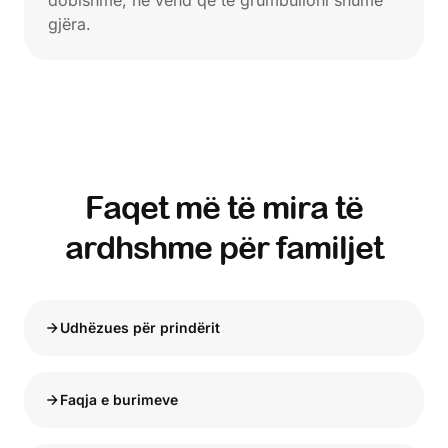
dobishme, në vend që të grumbulloni shumë
gjëra.
Faqet më të mira të
ardhshme për familjet
Udhëzues për prindërit
Faqja e burimeve