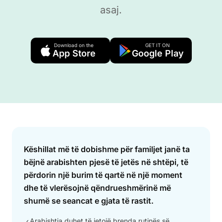
asaj.
Download on the
GET IT ON
App Store
Google Play
Answer
Këshillat më të dobishme për familjet janë ta
bëjnë arabishten pjesë të jetës në shtëpi, të
përdorin një burim të qartë në një moment
dhe të vlerësojnë qëndrueshmërinë më
shumë se seancat e gjata të rastit.
Arabishtja duhet të jetojë brenda rutinës së
✓