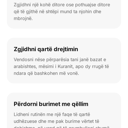
Zgjidhni një kohë ditore ose pothuajse ditore
që të gjithë në shtëpi mund ta njohin dhe
mbrojnë.
Zgjidhni qartë drejtimin
Vendosni nëse përparësia tani janë bazat e
arabishtes, mësimi i Kuranit, apo dy rrugë të
ndara që bashkohen më vonë.
Përdorni burimet me qëllim
Lidheni rutinën me një faqe të qartë
udhëzuese dhe me pak burime vërtet të