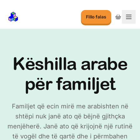
Fillo falas
Ndry
Këshilla arabe
për familjet
Familjet që ecin mirë me arabishten në
shtëpi nuk janë ato që bëjnë gjithçka
menjëherë. Janë ato që krijojnë një rutinë
të vogël dhe të qartë dhe i përmbahen