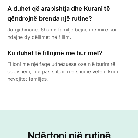
A duhet që arabishtja dhe Kurani të
qëndrojnë brenda një rutine?
Jo gjithmonë. Shumë familje bëjnë më mirë kur i
ndajnë dy qëllimet në fillim.
Ku duhet të fillojmë me burimet?
Filloni me një faqe udhëzuese ose një burim të
dobishëm, më pas shtoni më shumë vetëm kur i
nevojitet familjes.
Ndërtoni një rutinë