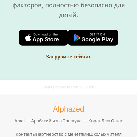
факторов, полностью безопасно для
детей.
Download on the
GET IT ON
App Store
Google Play
Загрузите сейчас
Last updated:
March 25, 2026
Alphazed
Amal — Арабский язык
Thurayya — Коран
Блог
О нас
Контакты
Партнерство с мечетями
Школы
Учителя