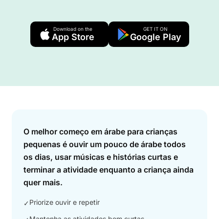
Download on the
GET IT ON
App Store
Google Play
Answer
O melhor começo em árabe para crianças
pequenas é ouvir um pouco de árabe todos
os dias, usar músicas e histórias curtas e
terminar a atividade enquanto a criança ainda
quer mais.
Priorize ouvir e repetir
✓
Mantenha as atividades bem curtas