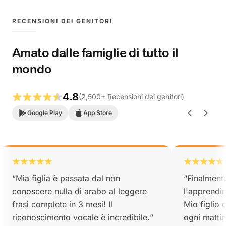
RECENSIONI DEI GENITORI
Amato dalle famiglie di tutto il
mondo
4.8
(
2,500
+
Recensioni dei genitori
)
Google Play
App Store
“
Mia figlia è passata dal non
“
Finalment
conoscere nulla di arabo al leggere
l'apprendi
frasi complete in 3 mesi! Il
Mio figlio 
riconoscimento vocale è incredibile.
”
ogni mattin