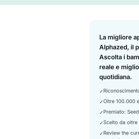
Answer
La migliore a
Alphazed, il 
Ascolta i bam
reale e miglio
quotidiana.
Riconoscimento 
✓
Oltre 100.000 e
✓
Premiato: Seed
✓
Scelto da oltre
✓
Review the curr
✓