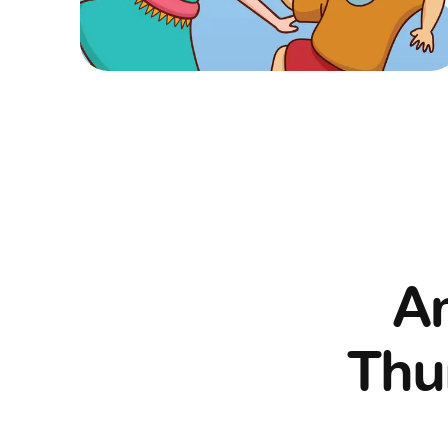
Am
Thur