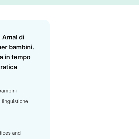
è Amal di
per bambini.
ia in tempo
pratica
 bambini
linguistiche
tices and