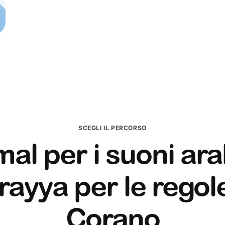
SCEGLI IL PERCORSO
al per i suoni ara
ayya per le regol
Corano