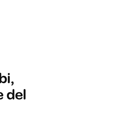
bi,
e del