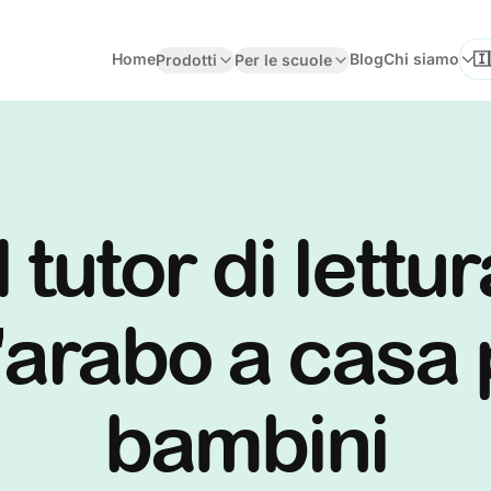
Home
Blog
Chi siamo
Prodotti
Per le scuole
Sel
l tutor di lettu
'arabo a casa 
bambini