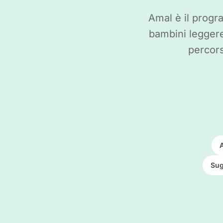
Amal è il progr
bambini leggere
percors
A
Sug