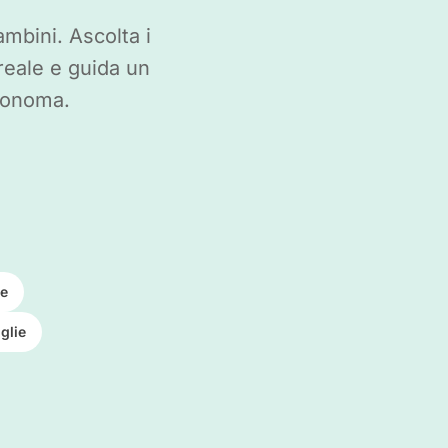
mbini. Ascolta i
reale e guida un
utonoma.
ce
glie