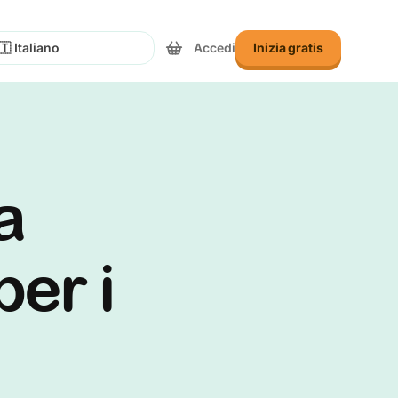
Accedi
Inizia gratis
eziona Lingua
ra
per i