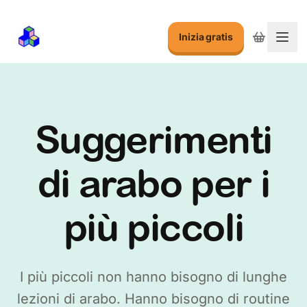
Inizia gratis
Attiv
Suggerimenti
di arabo per i
più piccoli
I più piccoli non hanno bisogno di lunghe
lezioni di arabo. Hanno bisogno di routine