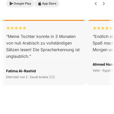
Google Play
App Store
“
Meine Tochter konnte in 3 Monaten
“
Endlich e
von null Arabisch zu vollständigen
Spaß macht
Sätzen lesen! Die Spracherkennung ist
Morgen um
unglaublich.
”
Ahmed Has
Vater · Egypt 
Fatima Al-Rashid
Elternteil von 2 · Saudi Arabia 🇸🇦