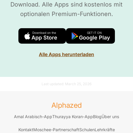
Download. Alle Apps sind kostenlos mit
optionalen Premium-Funktionen.
Download on the
GET IT ON
App Store
Google Play
Alle Apps herunterladen
Last updated:
March 25, 2026
Alphazed
Amal Arabisch-App
Thurayya Koran-App
Blog
Über uns
Kontakt
Moschee-Partnerschaft
Schulen
Lehrkräfte