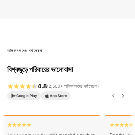
অভিভাবকদের পর্যালোচনা
বিশ্বজুড়ে পরিবারের ভালোবাসা
4.8
(
2,500
+
অভিভাবকদের পর্যালোচনা
)
Google Play
App Store
“
আমার মেয়ে ৩ মাসে শূন্য আরবি থেকে পুরো বাক্য পড়তে
“
অবশেষে, এমন 