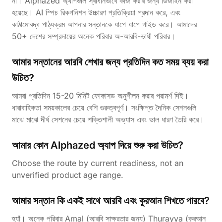
না। Alphazed অ্যাপগুলি স্বাধীনভাবে কাজ করার জন্য ডিজাইন করা
হয়েছে। AI স্পিচ রিকগনিশন উচ্চারণ প্রতিক্রিয়া প্রদান করে, এবং
কাঠামোবদ্ধ পাঠ্যক্রম আপনার সন্তানকে ধাপে ধাপে গাইড করে। আমাদের
50+ দেশের সম্প্রদায়ের অনেক পরিবার অ-আরবি-ভাষী পরিবার।
আমার সন্তানের আরবি শেখার জন্য প্রতিদিন কত সময় ব্যয় করা
উচিত?
আমরা প্রতিদিন 15-20 মিনিট ফোকাসড অনুশীলন করার পরামর্শ দিই।
ধারাবাহিকতা সময়কালের চেয়ে বেশি গুরুত্বপূর্ণ। সংক্ষিপ্ত দৈনিক সেশনগুলি
মাঝে মাঝে দীর্ঘ সেশনের চেয়ে শক্তিশালী অভ্যাস এবং ভাল ধারণ তৈরি করে।
আমার কোন Alphazed অ্যাপ দিয়ে শুরু করা উচিত?
Choose the route by current readiness, not an
unverified product age range.
আমার সন্তান কি একই সাথে আরবি এবং কুরআন শিখতে পারবে?
হ্যাঁ। অনেক পরিবার Amal (আরবি সাক্ষরতার জন্য) Thurayya (কুরআন