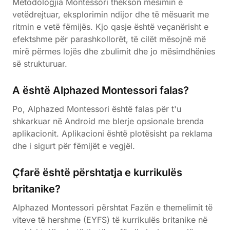
Metodologjia Montessori thekson mësimin e
vetëdrejtuar, eksplorimin ndijor dhe të mësuarit me
ritmin e vetë fëmijës. Kjo qasje është veçanërisht e
efektshme për parashkollorët, të cilët mësojnë më
mirë përmes lojës dhe zbulimit dhe jo mësimdhënies
së strukturuar.
A është Alphazed Montessori falas?
Po, Alphazed Montessori është falas për t'u
shkarkuar në Android me blerje opsionale brenda
aplikacionit. Aplikacioni është plotësisht pa reklama
dhe i sigurt për fëmijët e vegjël.
Çfarë është përshtatja e kurrikulës
britanike?
Alphazed Montessori përshtat Fazën e themelimit të
viteve të hershme (EYFS) të kurrikulës britanike në