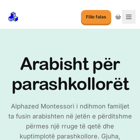
Fillo falas
Ndry
Arabisht për
parashkollorët
Alphazed Montessori i ndihmon familjet
ta fusin arabishten në jetën e përditshme
përmes një rruge të qetë dhe
kuptimplotë parashkollore. Gjuha,