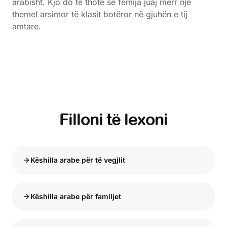
arabisht. Kjo do të thotë se fëmija juaj merr një
themel arsimor të klasit botëror në gjuhën e tij
amtare.
Filloni të lexoni
Këshilla arabe për të vegjlit
Këshilla arabe për familjet