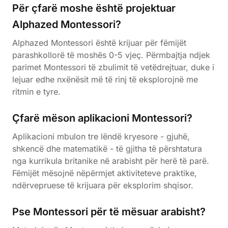
Për çfarë moshe është projektuar
Alphazed Montessori?
Alphazed Montessori është krijuar për fëmijët
parashkollorë të moshës 0-5 vjeç. Përmbajtja ndjek
parimet Montessori të zbulimit të vetëdrejtuar, duke i
lejuar edhe nxënësit më të rinj të eksplorojnë me
ritmin e tyre.
Çfarë mëson aplikacioni Montessori?
Aplikacioni mbulon tre lëndë kryesore - gjuhë,
shkencë dhe matematikë - të gjitha të përshtatura
nga kurrikula britanike në arabisht për herë të parë.
Fëmijët mësojnë nëpërmjet aktiviteteve praktike,
ndërvepruese të krijuara për eksplorim shqisor.
Pse Montessori për të mësuar arabisht?