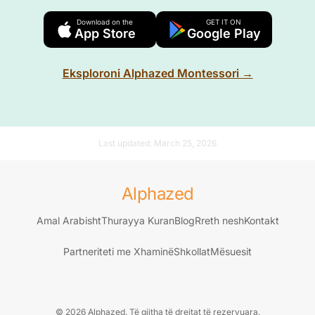
Download on the
GET IT ON
App Store
Google Play
Eksploroni Alphazed Montessori →
Last updated:
March 25, 2026
Alphazed
Amal Arabisht
Thurayya Kuran
Blog
Rreth nesh
Kontakt
Partneriteti me Xhaminë
Shkollat
Mësuesit
© 2026 Alphazed. Të gjitha të drejtat të rezervuara.