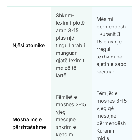
Shkrim-
Mësimi
lexim i plotë
përmendësh
arab 3-15
i Kuranit 3-
plus një
15 plus një
Njësi atomike
tingull arab i
rregull
munguar
texhvidi në
gjatë leximit
ajetin e sapo
me zë të
recituar
lartë
Fëmijët e
Fëmijët e
moshës 3-15
moshës 3-15
vjeç që
vjeç
mësojnë
Mosha më e
mësojnë
përmendësh
përshtatshme
shkrim e
Kuranin
këndim
midis