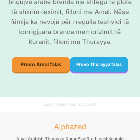
tingujve arabë brenda një shtegu të plotë
të shkrim-leximit, filloni me Amal. Nëse
fëmija ka nevojë për rregulla texhvidi të
korrigjuara brenda memorizimit të
Kuranit, filloni me Thurayya.
Provo Amal falas
Provo Thurayya falas
Last updated:
March 25, 2026
Alphazed
Amal Arabisht
Thurayya Kuran
Blog
Rreth nesh
Kontakt