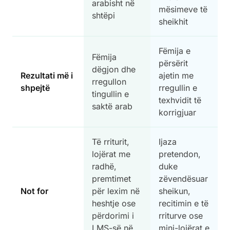
arabisht në
mësimeve të
shtëpi
sheikhit
Fëmija e
Fëmija
përsërit
dëgjon dhe
Rezultati më i
ajetin me
rregullon
shpejtë
rregullin e
tingullin e
texhvidit të
saktë arab
korrigjuar
Të rriturit,
Ijaza
lojërat me
pretendon,
radhë,
duke
premtimet
zëvendësuar
Not for
për lexim në
sheikun,
heshtje ose
recitimin e të
përdorimi i
rriturve ose
LMS-së në
mini-lojërat e