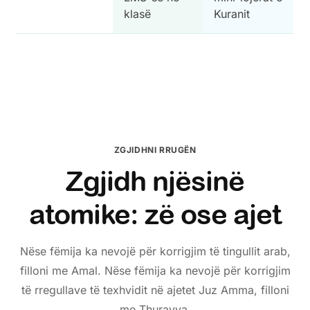
klasë
Kuranit
ZGJIDHNI RRUGËN
Zgjidh njësinë
atomike: zë ose ajet
Nëse fëmija ka nevojë për korrigjim të tingullit arab,
filloni me Amal. Nëse fëmija ka nevojë për korrigjim
të rregullave të texhvidit në ajetet Juz Amma, filloni
me Thurayya.