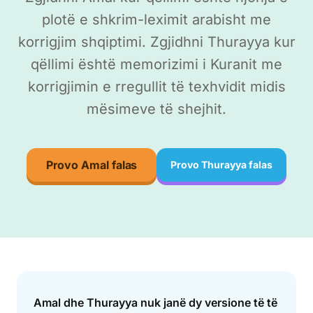
plotë e shkrim-leximit arabisht me
korrigjim shqiptimi. Zgjidhni Thurayya kur
qëllimi është memorizimi i Kuranit me
korrigjimin e rregullit të texhvidit midis
mësimeve të shejhit.
Provo Amal falas
Provo Thurayya falas
Answer
Amal dhe Thurayya nuk janë dy versione të të