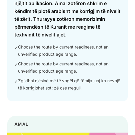
njëjtit aplikacion. Amal zotëron shkrim e
këndim të plotë arabisht me korrigjim të nivelit
të zërit. Thurayya zotëron memorizimin
përmendësh të Kuranit me reagime të
texhvidit të nivelit ajet.
Choose the route by current readiness, not an
✓
unverified product age range.
Choose the route by current readiness, not an
✓
unverified product age range.
Zgjidhni njësinë më të vogël që fëmija juaj ka nevojë
✓
të korrigjohet sot: zë ose rregull.
AMAL