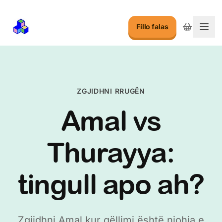
Fillo falas
Ndry
ZGJIDHNI RRUGËN
Amal vs
Thurayya:
tingull apo ah?
Zgjidhni Amal kur qëllimi është njohja e