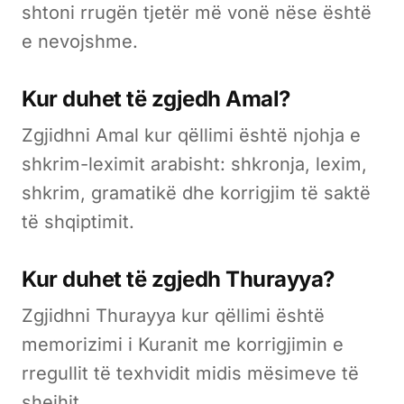
shtoni rrugën tjetër më vonë nëse është
e nevojshme.
Kur duhet të zgjedh Amal?
Zgjidhni Amal kur qëllimi është njohja e
shkrim-leximit arabisht: shkronja, lexim,
shkrim, gramatikë dhe korrigjim të saktë
të shqiptimit.
Kur duhet të zgjedh Thurayya?
Zgjidhni Thurayya kur qëllimi është
memorizimi i Kuranit me korrigjimin e
rregullit të texhvidit midis mësimeve të
shejhit.