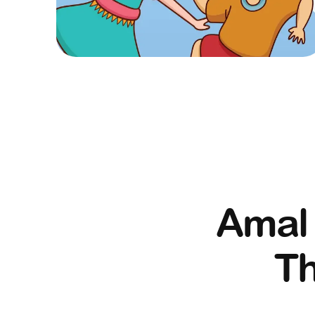
Amal
T