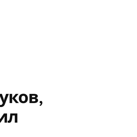
уков,
ил