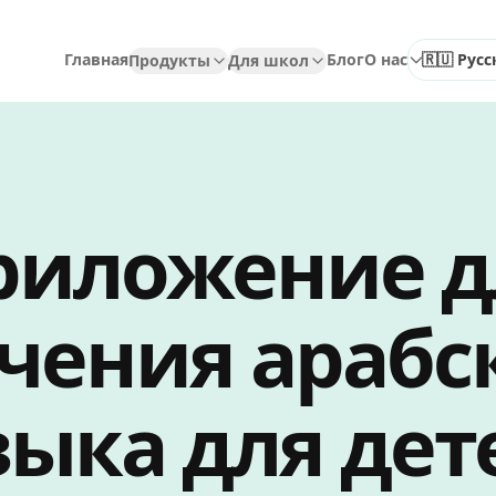
Главная
Блог
О нас
Продукты
Для школ
Выбрать 
риложение д
чения арабс
зыка для дет