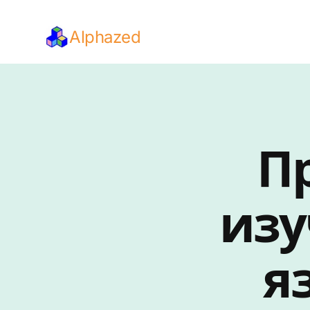
Alphazed
П
изу
я