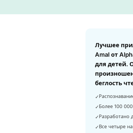
Answer
Лучшее при
Amal от Alp
для детей. 
произношен
беглость чт
Распознавани
✓
Более 100 000
✓
Разработано д
✓
Все четыре на
✓