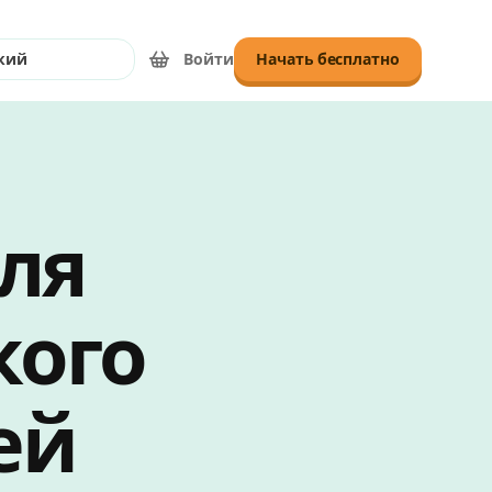
Войти
Начать бесплатно
язык
ля
кого
ей