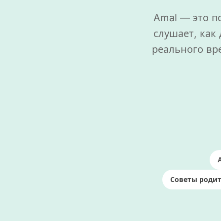
Amal — это п
слушает, как
реального вр
A
Советы родит