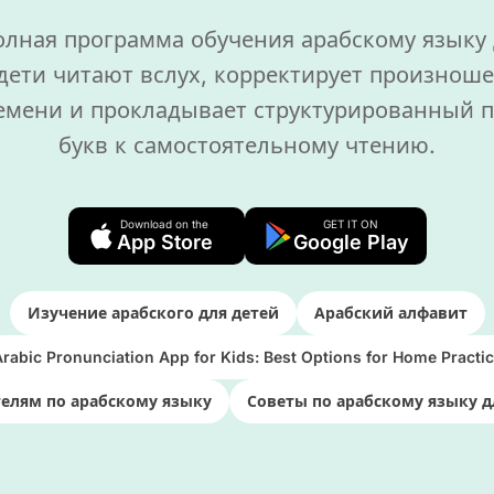
олная программа обучения арабскому языку 
 дети читают вслух, корректирует произнош
емени и прокладывает структурированный п
букв к самостоятельному чтению.
Download on the
GET IT ON
App Store
Google Play
Изучение арабского для детей
Арабский алфавит
rabic Pronunciation App for Kids: Best Options for Home Practi
елям по арабскому языку
Советы по арабскому языку д