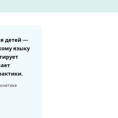
ля детей —
кому языку
ктирует
вает
рактики.
фонетике