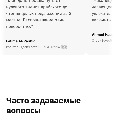
“
Моя дочь прошла путь от
“
Наконец-
нулевого знания арабского до
делающее 
чтения целых предложений за 3
увлекател
месяца! Распознавание речи
включить 
невероятно.
”
Ahmed Has
Отец · Egypt 
Fatima Al-Rashid
Родитель двоих детей · Saudi Arabia 🇸🇦
Часто задаваемые
вопросы