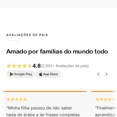
AVALIAÇÕES DE PAIS
Amado por famílias do mundo todo
4.8
(
2,500
+
Avaliações de pais
)
Google Play
App Store
“
Minha filha passou de não saber
“
Finalment
nada de árabe a ler frases completas
aprendizad