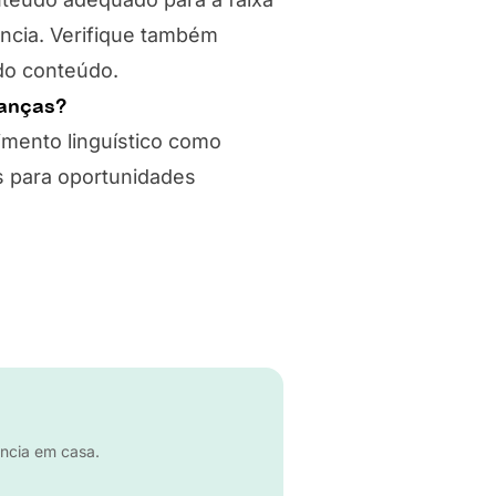
úncia. Verifique também
do conteúdo.
ianças?
mento linguístico como
s para oportunidades
úncia em casa.