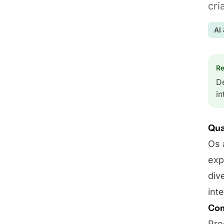
cri
AI
Re
D
in
Qua
Os 
exp
div
int
Com
Pro