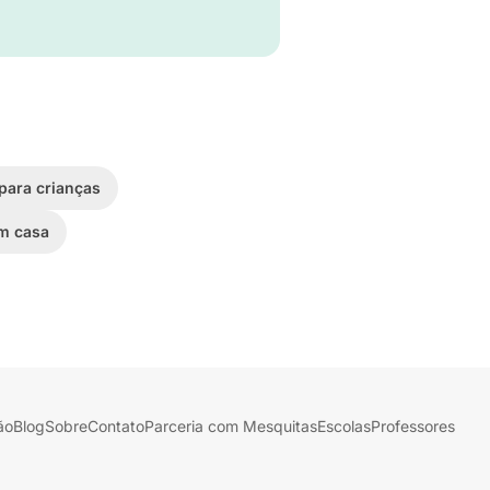
para crianças
em casa
ão
Blog
Sobre
Contato
Parceria com Mesquitas
Escolas
Professores