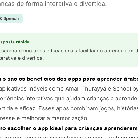
anças de forma interativa e divertida.
 & Speech
sposta rápida
escubra como apps educacionais facilitam o aprendizado d
terativa e divertida.
is são os benefícios dos apps para aprender árab
aplicativos móveis como Amal, Thurayya e School 
eriências interativas que ajudam crianças a aprend
ertida e eficaz. Esses apps combinam jogos, histórias
eresse e melhorar a memorização.
o escolher o app ideal para crianças aprenderem
cure por apps que sejam fáceis de usar, tenham co