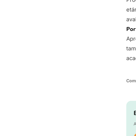
etá
ava
Por
Apr
tam
aca
Comp
A