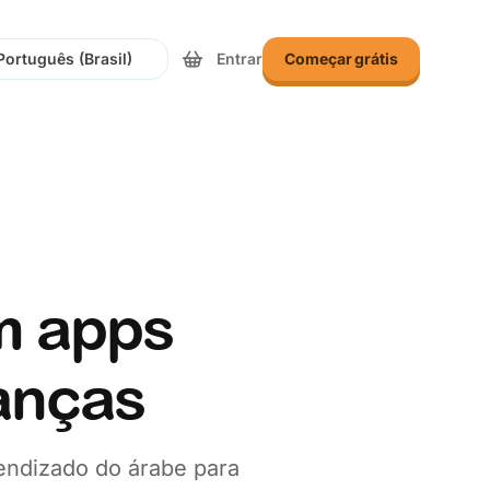
Entrar
Começar grátis
onar Idioma
m apps
ianças
endizado do árabe para