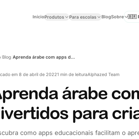
Início
Blog
Sobre
Produtos
Para escolas
Seleci
o
/
Blog
/
Aprenda árabe com apps divertidos para crianças
icado em
8 de abril de 2022
1 min de leitura
Alphazed Team
prenda árabe co
ivertidos para cr
cubra como apps educacionais facilitam o apr