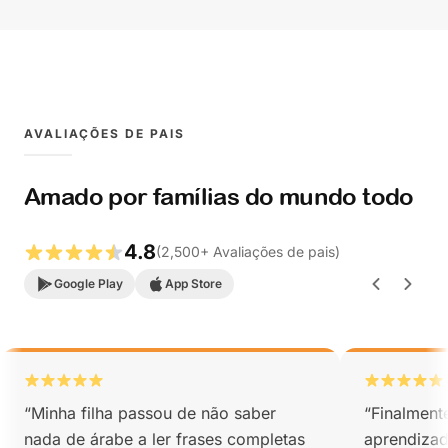
AVALIAÇÕES DE PAIS
Amado por famílias do mundo todo
4.8
(
2,500
+
Avaliações de pais
)
Google Play
App Store
“
Minha filha passou de não saber
“
Finalment
nada de árabe a ler frases completas
aprendizad