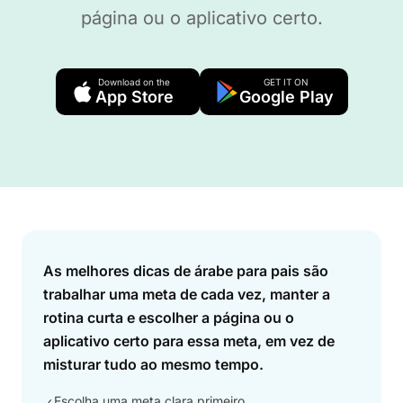
página ou o aplicativo certo.
Download on the
GET IT ON
App Store
Google Play
Answer
As melhores dicas de árabe para pais são
trabalhar uma meta de cada vez, manter a
rotina curta e escolher a página ou o
aplicativo certo para essa meta, em vez de
misturar tudo ao mesmo tempo.
Escolha uma meta clara primeiro
✓