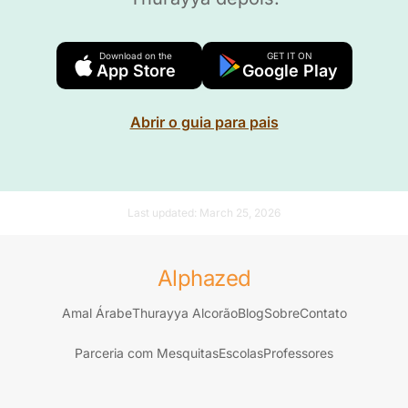
Download on the
GET IT ON
App Store
Google Play
Abrir o guia para pais
Last updated:
March 25, 2026
Alphazed
Amal Árabe
Thurayya Alcorão
Blog
Sobre
Contato
Parceria com Mesquitas
Escolas
Professores