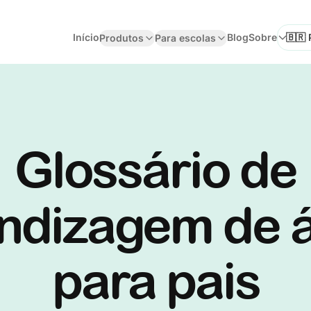
Início
Blog
Sobre
Produtos
Para escolas
Seleci
Glossário de
ndizagem de 
para pais