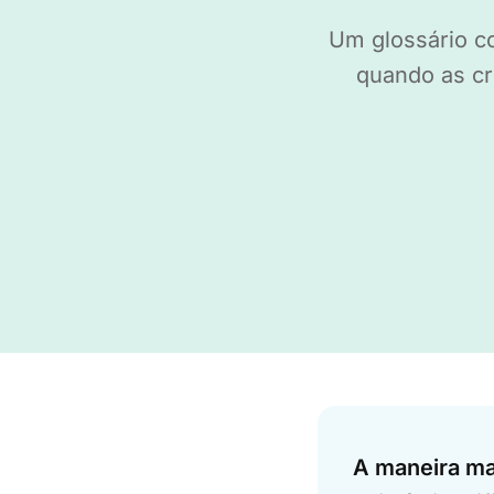
Um glossário c
quando as cr
Answer
A maneira mai