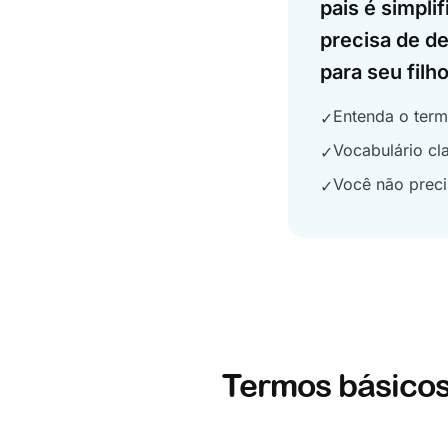
pais é simpli
precisa de de
para seu filho
Entenda o term
✓
Vocabulário cla
✓
Você não prec
✓
Termos básicos