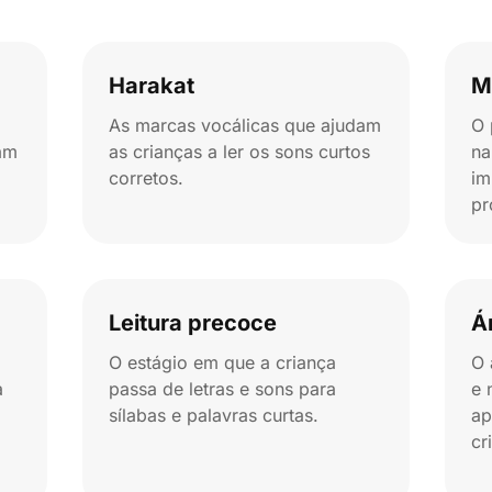
Harakat
M
As marcas vocálicas que ajudam
O 
am
as crianças a ler os sons curtos
na
corretos.
im
pr
Leitura precoce
Á
O estágio em que a criança
O 
a
passa de letras e sons para
e 
sílabas e palavras curtas.
ap
cr