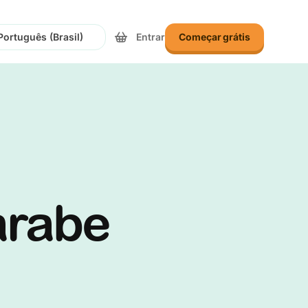
Entrar
Começar grátis
onar Idioma
árabe